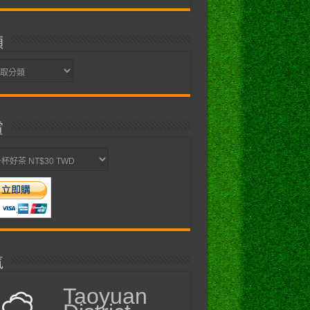
類
賞
氣
Taoyuan