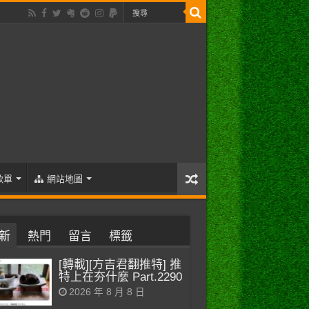
歌單
網站地圖
新
熱門
留言
標籤
[轉載][方吉君翻推特] 推
特上在夯什麼 Part.2290
2026 年 8 月 8 日