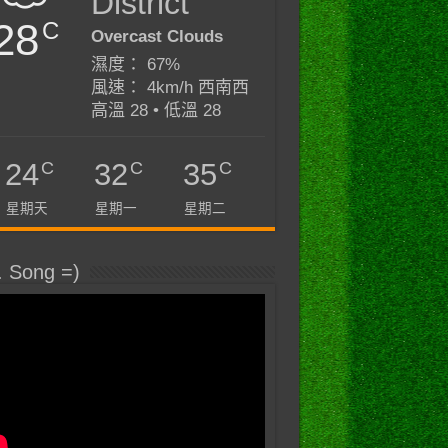
District
28
C
Overcast Clouds
濕度： 67%
風速： 4km/h 西南西
高溫 28 • 低溫 28
C
C
C
24
32
35
星期天
星期一
星期二
. Song =)