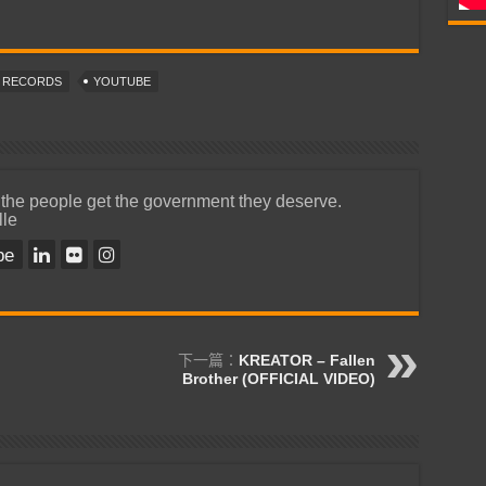
T RECORDS
YOUTUBE
 the people get the government they deserve.
lle
be
下一篇：
KREATOR – Fallen
Brother (OFFICIAL VIDEO)