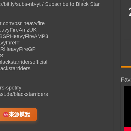
//bit.ly/subs-nb-yt / Subscribe to Black Star
st.com/bsr-heavyfire
HeavyFireAmzUK
de/BSRHeavyFireAMP3
avyFireIT
/BSRHeavyFireGP
S:
ackstarridersofficial
lackstarriders
Fav
ers-spotify
st.de/blackstarriders
來源摸我