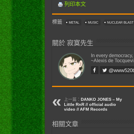
列印本文
標籤
METAL
MUSIC
NUCLEAR BLAS
關於 寂寞先生
In every democracy,
~Alexis de Tocquevi
@www520
上一篇：
DANKO JONES – My
Little RnR // official audio
video // AFM Records
相關文章