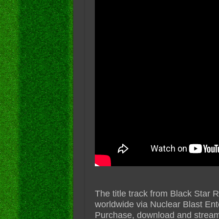
The title track from Black Star R
worldwide via Nuclear Blast Ent
Purchase, download and stream a