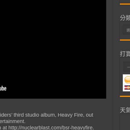
分
分
類
打
天
iders’ third studio album, Heavy Fire, out
ertainment.
t http://nuclearblast.com/bsr-heavyfire.