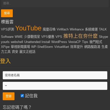
標籤雲
YouTube
VPS評測
魔靈召喚
VirMach
Winhance
系統維運
TALK
推特上在夯什麼
Software
WWE
少康戰情室
VPS優惠
VPS
Skype
yourls
webshell
Unattended Install
WordPress
VestaCP
Tips
後門程式
XPipe
華視新聞廣場
WP-ShellStorm
VirtueMart
效率提升
網路酸路湯
生產
力工具
資安
麗文正經話
登入
記住我
忘記密碼了嗎？