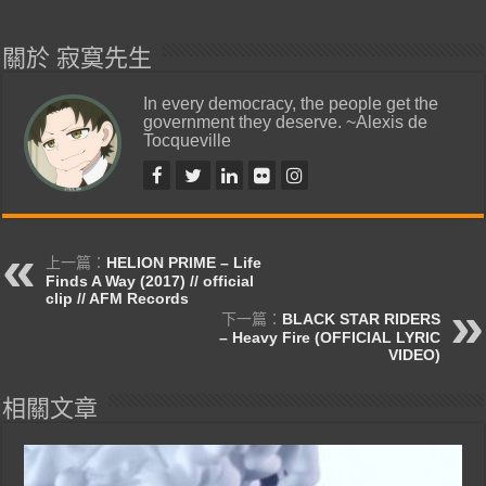
關於 寂寞先生
In every democracy, the people get the
government they deserve. ~Alexis de
Tocqueville
上一篇：
HELION PRIME – Life
Finds A Way (2017) // official
clip // AFM Records
下一篇：
BLACK STAR RIDERS
– Heavy Fire (OFFICIAL LYRIC
VIDEO)
相關文章