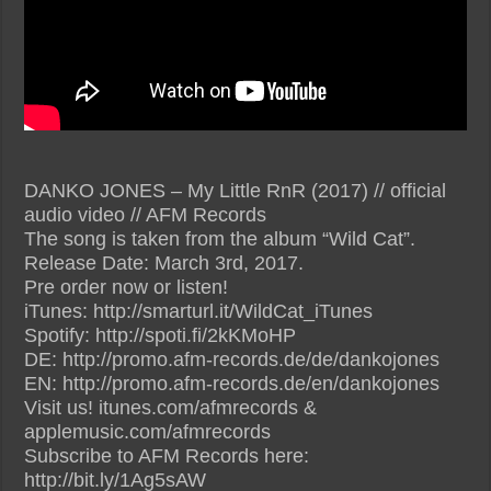
DANKO JONES – My Little RnR (2017) // official
audio video // AFM Records
The song is taken from the album “Wild Cat”.
Release Date: March 3rd, 2017.
Pre order now or listen!
iTunes: http://smarturl.it/WildCat_iTunes
Spotify: http://spoti.fi/2kKMoHP
DE: http://promo.afm-records.de/de/dankojones
EN: http://promo.afm-records.de/en/dankojones
Visit us! itunes.com/afmrecords &
applemusic.com/afmrecords
Subscribe to AFM Records here:
http://bit.ly/1Ag5sAW