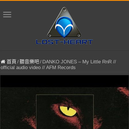
首頁
/
聽音樂吧
/
DANKO JONES – My Little RnR //
official audio video // AFM Records