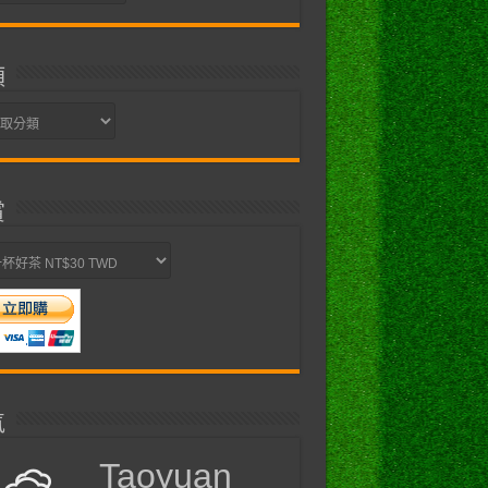
類
賞
氣
Taoyuan