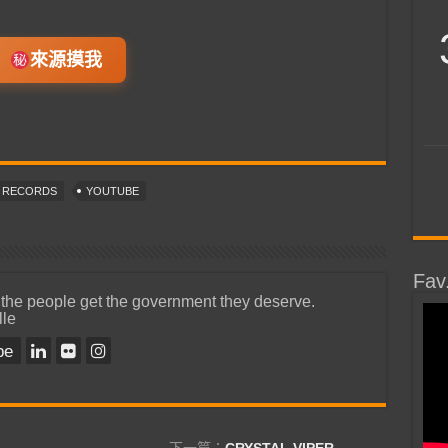
來源摸我
T RECORDS
YOUTUBE
Fav
 the people get the government they deserve.
lle
be
下一篇：
CRYSTAL VIPER –