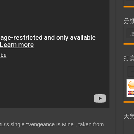
整
分
分
類
打
天
RD’s single “Vengeance Is Mine”, taken from