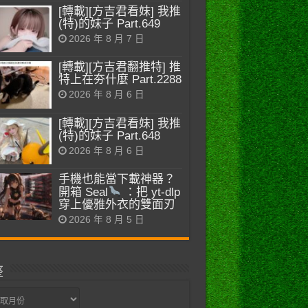
[轉載][方吉君看妹] 我推
(特)的妹子 Part.649
2026 年 8 月 7 日
[轉載][方吉君翻推特] 推
特上在夯什麼 Part.2288
2026 年 8 月 6 日
[轉載][方吉君看妹] 我推
(特)的妹子 Part.648
2026 年 8 月 6 日
手機也能當下載神器？
開箱 Seal
：把 yt-dlp
穿上優雅外衣的雙面刃
2026 年 8 月 5 日
整