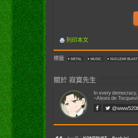
列印本文
標籤
METAL
MUSIC
NUCLEAR BLAS
關於 寂寞先生
In every democracy,
~Alexis de Tocquevi
@www520
上一篇：
KONTRUST – Sock 'n'