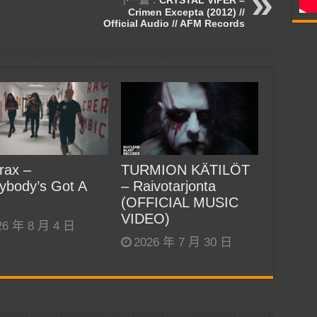
Crimen Excepta (2012) //
Official Audio // AFM Records
rax –
TURMION KÄTILÖT
ybody’s Got A
– Raivotarjonta
(OFFICIAL MUSIC
VIDEO)
26 年 8 月 4 日
2026 年 7 月 30 日