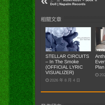
Doll | Napalm Records
相關文章
STELLAR CIRCUITS
Anth
– In The Smoke
Ever
(OFFICIAL LYRIC
Plan
VISUALIZER)
20
2026 年 8 月 4 日