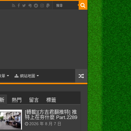
歌單
網站地圖
新
熱門
留言
標籤
[轉載][方吉君翻推特] 推
特上在夯什麼 Part.2289
2026 年 8 月 7 日