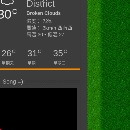
District
30
C
Broken Clouds
濕度： 72%
風速： 3km/h 西南西
高溫 30 • 低溫 27
C
C
C
26
31
35
星期天
星期一
星期二
. Song =)