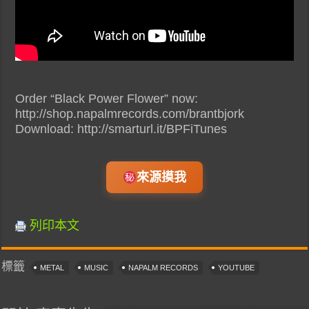
Order “Black Power Flower” now:
http://shop.napalmrecords.com/brantbjork
Download: http://smarturl.it/BPFiTunes
來源摸我
列印本文
標籤
METAL
MUSIC
NAPALM RECORDS
YOUTUBE