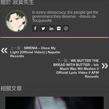
關於 寂寞先生
In every democracy, the people get the
government they deserve. ~Alexis de
Tocqueville
上一篇：
SIRENIA – Once My
Light (Official Video) | Napalm
Records
下一篇：
WE BUTTER THE
BREAD WITH BUTTER – Ich
Mach Was Mit Medien //
Official Lyric Video // AFM
Records
相關文章