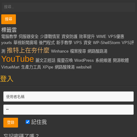
標籤雲
電腦教學
伺服器安全
少康戰情室
資安防護
效率提升
WWE
VPS優惠
yourls
華視新聞廣場
後門程式
新手教學
VPS
資安
WP-ShellStorm
VPS評
推特上在夯什麼
測
Winhance
檔案搜尋
網路酸路湯
YouTube
麗文正經話
魔靈召喚
WordPress
系統維運
開源軟體
VirtueMart
生產力工具
XPipe
網路酸辣湯
webshell
登入
記住我
忘記密碼了嗎？