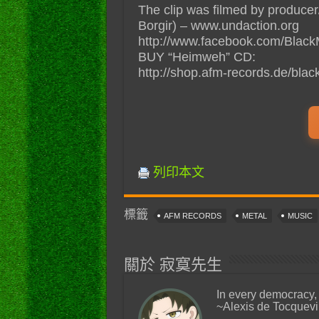
The clip was filmed by producer
Borgir) – www.undaction.org
http://www.facebook.com/Blac
BUY “Heimweh” CD:
http://shop.afm-records.de/bla
列印本文
標籤
AFM RECORDS
METAL
MUSIC
關於 寂寞先生
In every democracy,
~Alexis de Tocquevi