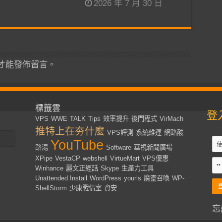
2026 年 7 月 30 日
才能發佈留言。
標籤雲
登
VPS
WWE
TALK
Tips
效率提升
後門程式
VirMach
推特上在夯什麼
VPS評測
系統維運
網路酸
YouTube
路湯
Software
華視新聞廣場
XPipe
VestaCP
webshell
VirtueMart
VPS優惠
Winhance
麗文正經話
Skype
生產力工具
Unattended Install
WordPress
yourls
魔靈召喚
WP-
ShellStorm
少康戰情室
資安
忘