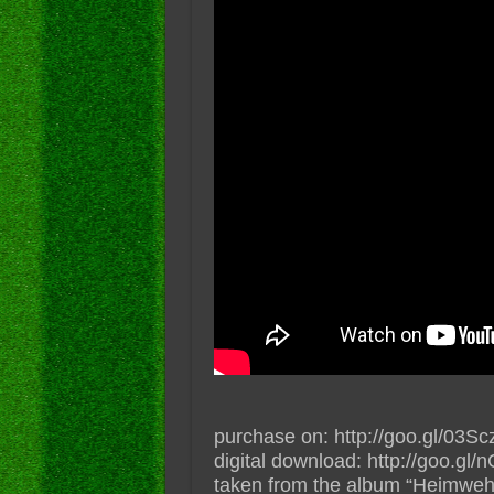
purchase on: http://goo.gl/03Sc
digital download: http://goo.gl/
taken from the album “Heimweh