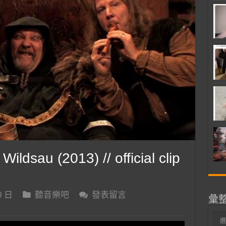
dsau (2013) // official clip
0 日
聽音樂吧
發表留言
彙
彙