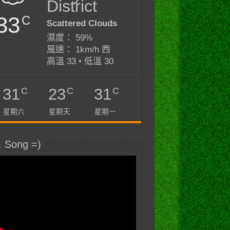
District
33
C
Scattered Clouds
濕度： 59%
風速： 1km/h 西
高溫 33 • 低溫 30
C
C
C
31
23
31
星期六
星期天
星期一
. Song =)