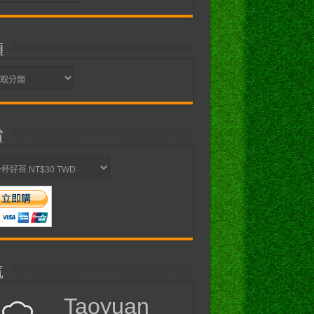
類
賞
氣
Taoyuan