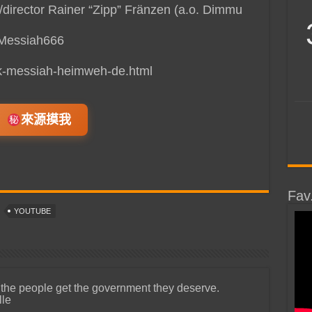
/director Rainer “Zipp” Fränzen (a.o. Dimmu
kMessiah666
ck-messiah-heimweh-de.html
來源摸我
Fav
YOUTUBE
 the people get the government they deserve.
lle