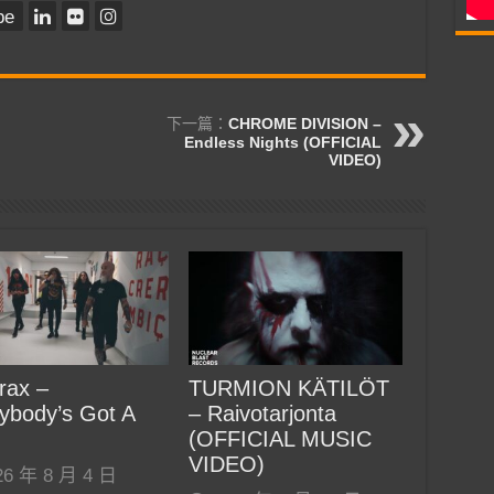
be
下一篇：
CHROME DIVISION –
Endless Nights (OFFICIAL
VIDEO)
rax –
TURMION KÄTILÖT
ybody’s Got A
– Raivotarjonta
(OFFICIAL MUSIC
VIDEO)
26 年 8 月 4 日