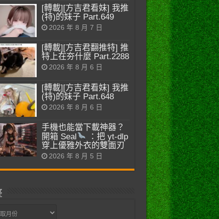
[轉載][方吉君看妹] 我推
(特)的妹子 Part.649
2026 年 8 月 7 日
[轉載][方吉君翻推特] 推
特上在夯什麼 Part.2288
2026 年 8 月 6 日
[轉載][方吉君看妹] 我推
(特)的妹子 Part.648
2026 年 8 月 6 日
手機也能當下載神器？
開箱 Seal
：把 yt-dlp
穿上優雅外衣的雙面刃
2026 年 8 月 5 日
整