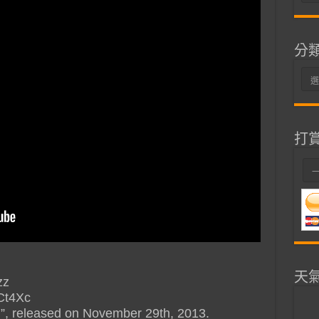
整
分
分
類
打
天
zz
nCt4Xc
”, released on November 29th, 2013.