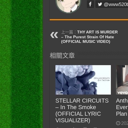
@www520
上一篇：
THY ART IS MURDER
– The Purest Strain Of Hate
(OFFICIAL MUSIC VIDEO)
相關文章
STELLAR CIRCUITS
Anth
– In The Smoke
Ever
(OFFICIAL LYRIC
Plan
VISUALIZER)
20