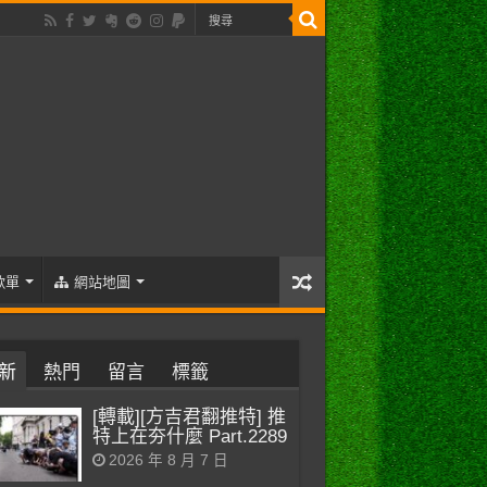
歌單
網站地圖
新
熱門
留言
標籤
[轉載][方吉君翻推特] 推
特上在夯什麼 Part.2289
2026 年 8 月 7 日