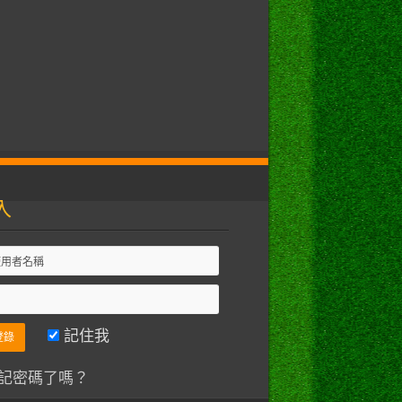
入
記住我
記密碼了嗎？