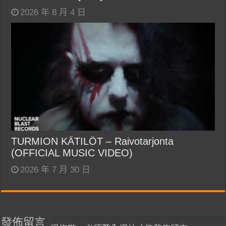
2026 年 8 月 4 日
TURMION KÄTILÖT – Raivotarjonta
(OFFICIAL MUSIC VIDEO)
2026 年 7 月 30 日
發佈留言