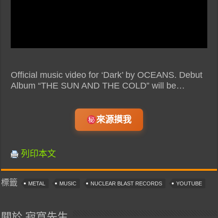
Official music video for ‘Dark’ by OCEANS. Debut
Album “THE SUN AND THE COLD” will be…
來源摸我
列印本文
標籤
METAL
MUSIC
NUCLEAR BLAST RECORDS
YOUTUBE
關於 寂寞先生