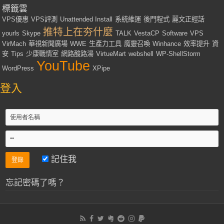
標籤雲
VPS優惠
VPS評測
Unattended Install
系統維運
後門程式
麗文正經話
推特上在夯什麼
yourls
Skype
TALK
VestaCP
Software
VPS
VirMach
華視新聞廣場
WWE
生產力工具
魔靈召喚
Winhance
效率提升
資
安
Tips
少康戰情室
網路酸路湯
VirtueMart
webshell
WP-ShellStorm
YouTube
WordPress
XPipe
登入
記住我
忘記密碼了嗎？