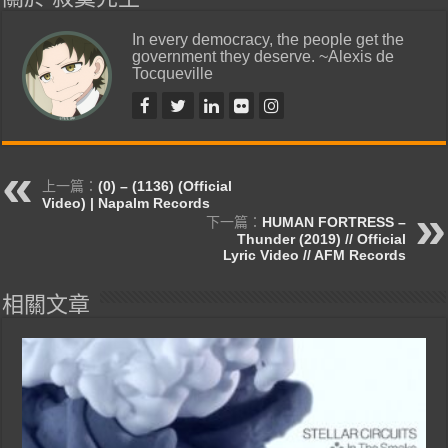
In every democracy, the people get the
government they deserve. ~Alexis de
Tocqueville
上一篇：
(0) – (1136) (Official
Video) | Napalm Records
下一篇：
HUMAN FORTRESS –
Thunder (2019) // Official
Lyric Video // AFM Records
相關文章