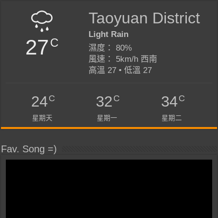
Taoyuan District
Light Rain
27
C
濕度： 80%
風速： 5km/h 西南
高溫 27 • 低溫 27
C
C
C
24
32
34
星期天
星期一
星期二
Fav. Song =)