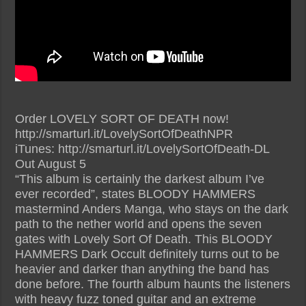
Order LOVELY SORT OF DEATH now!
http://smarturl.it/LovelySortOfDeathNPR
iTunes: http://smarturl.it/LovelySortOfDeath-DL
Out August 5
“This album is certainly the darkest album I’ve
ever recorded”, states BLOODY HAMMERS
mastermind Anders Manga, who stays on the dark
path to the nether world and opens the seven
gates with Lovely Sort Of Death. This BLOODY
HAMMERS Dark Occult definitely turns out to be
heavier and darker than anything the band has
done before. The fourth album haunts the listeners
with heavy fuzz toned guitar and an extreme