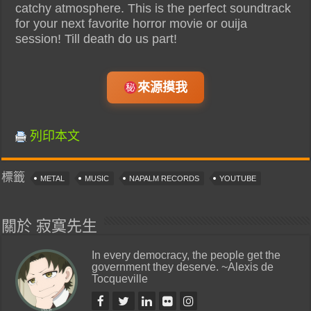
catchy atmosphere. This is the perfect soundtrack
for your next favorite horror movie or ouija
session! Till death do us part!
來源摸我
列印本文
標籤
METAL
MUSIC
NAPALM RECORDS
YOUTUBE
關於 寂寞先生
In every democracy, the people get the
government they deserve. ~Alexis de
Tocqueville