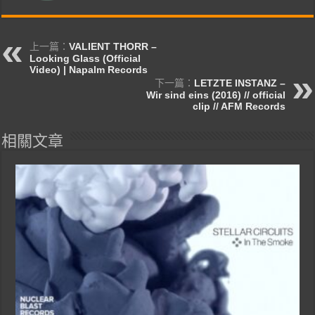
上一篇：
VALIENT THORR –
Looking Glass (Official
Video) | Napalm Records
下一篇：
LETZTE INSTANZ –
Wir sind eins (2016) // official
clip // AFM Records
相關文章