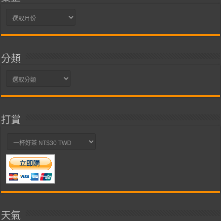
彙
整
分類
分
類
打賞
天氣