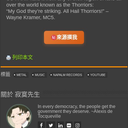
over the world known as the Thorriors:
“My God they’re striking. All Hail Thorriors!” –
Wayne Kramer, MC5.
來源摸我
列印本文
標籤
METAL
MUSIC
NAPALM RECORDS
YOUTUBE
關於 寂寞先生
In every democracy, the people get the
government they deserve. ~Alexis de
Tocqueville