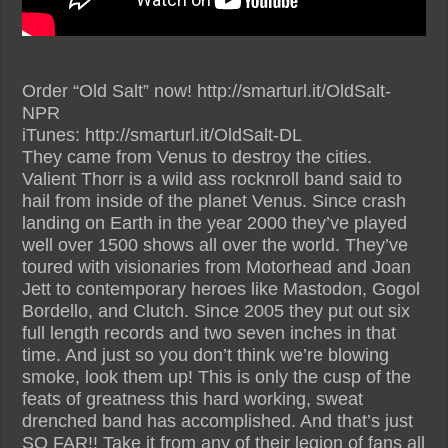
Order “Old Salt” now! http://smarturl.it/OldSalt-
NPR
iTunes: http://smarturl.it/OldSalt-DL
They came from Venus to destroy the cities.
Valient Thorr is a wild ass rocknroll band said to
hail from inside of the planet Venus. Since crash
landing on Earth in the year 2000 they’ve played
well over 1500 shows all over the world. They’ve
toured with visionaries from Motorhead and Joan
Jett to contemporary heroes like Mastodon, Gogol
Bordello, and Clutch. Since 2005 they put out six
full length records and two seven inches in that
time. And just so you don’t think we’re blowing
smoke, look them up! This is only the cusp of the
feats of greatness this hard working, sweat
drenched band has accomplished. And that’s just
SO FAR!! Take it from any of their legion of fans all