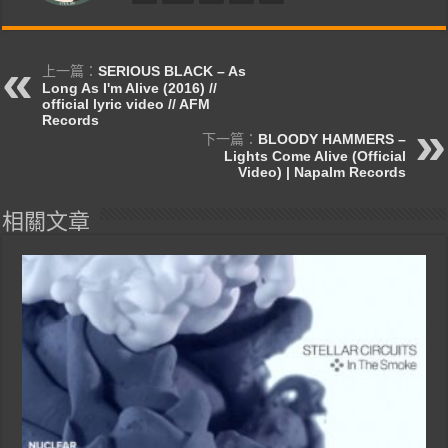
上一篇：
SERIOUS BLACK – As
Long As I'm Alive (2016) //
official lyric video // AFM
Records
下一篇：
BLOODY HAMMERS –
Lights Come Alive (Official
Video) | Napalm Records
相關文章