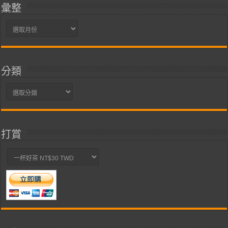
彙整
彙
整
分類
分
類
打賞