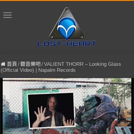
首頁
/
聽音樂吧
/
VALIENT THORR – Looking Glass
(Official Video) | Napalm Records