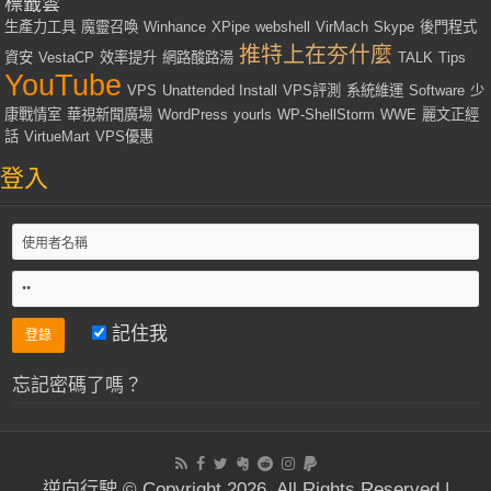
標籤雲
生產力工具
魔靈召喚
Winhance
XPipe
webshell
VirMach
Skype
後門程式
推特上在夯什麼
資安
VestaCP
效率提升
網路酸路湯
TALK
Tips
YouTube
VPS
Unattended Install
VPS評測
系統維運
Software
少
康戰情室
華視新聞廣場
WordPress
yourls
WP-ShellStorm
WWE
麗文正經
話
VirtueMart
VPS優惠
登入
記住我
忘記密碼了嗎？
逆向行駛 © Copyright 2026, All Rights Reserved |