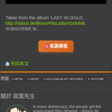
Taken from the album ‘LADY IN GOLD:
http://nblast.de/BluesPillsLadyInGoldNB
.
SUBSCRIBE to…
來源摸我
列印本文
標籤
METAL
MUSIC
NUCLEAR BLAST RECORDS
YOUTUBE
關於 寂寞先生
In every democracy, the people get the
government they deserve. ~Alexis de