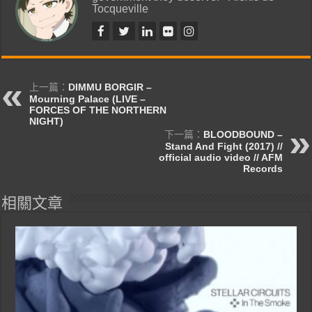
Tocqueville
上一篇：
DIMMU BORGIR –
Mourning Palace (LIVE –
FORCES OF THE NORTHERN
NIGHT)
下一篇：
BLOODBOUND –
Stand And Fight (2017) //
official audio video // AFM
Records
相關文章