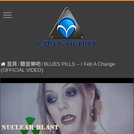
首頁
/
聽音樂吧
/
BLUES PILLS – I Felt A Change
(OFFICIAL VIDEO)