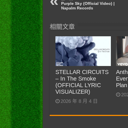
Purple Sky (Official Video) |
Napalm Records
相關文章
STELLAR CIRCUITS
Anth
– In The Smoke
Ever
(OFFICIAL LYRIC
Plan
VISUALIZER)
20
2026 年 8 月 4 日