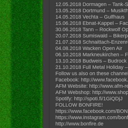
12.05.2018 Dormagen – Tank-St
13.05.2018 Dortmund – Musikth
14.05.2018 Vechta – Gulfhaus
15.06.2018 Ebnat-Kappel – Fact
30.06.2018 Tann – Rockwolf Op
20.07.2018 Sumiswald – Bikerp
21.07.2018 Schnaittach-Enzen
04.08.2018 Wacken Open Air
06.10.2018 Markneukirchen – F
13.10.2018 Budweis – Budrock 
21.10.2018 Full Metal Holiday –
Follow us also on these channel
Facebook: http://www.facebook
AFM Website: http://www.afm-r
AFM Webshop: http://www.shop
Spotify: http://spoti.fi/1GiQDjJ
FOLLOW BONFIRE!
https://www.facebook.com/BONF
https://www.instagram.com/bonfir
http://www.bonfire.de