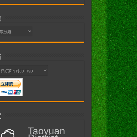
類
賞
氣
Taoyuan