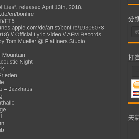
 Lies“, released April 13th, 2018.
.de/en/bonfire
分
com/FT6
itunes.apple.com/de/artist/bonfire/19306078
分
) // Official Lyric Video // AFM Records
類
y Tom Mueller @ Flatliners Studio
l Mountain
打
coustic Night
rk
Frieden
le
au – Jazzhaus
g
thalle
age
l
天
nn
ub