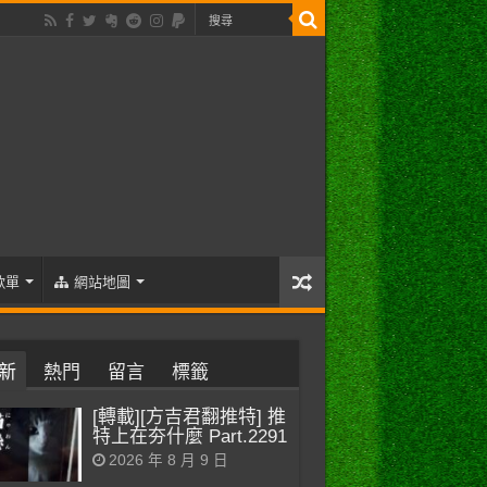
歌單
網站地圖
新
熱門
留言
標籤
[轉載][方吉君翻推特] 推
特上在夯什麼 Part.2291
2026 年 8 月 9 日