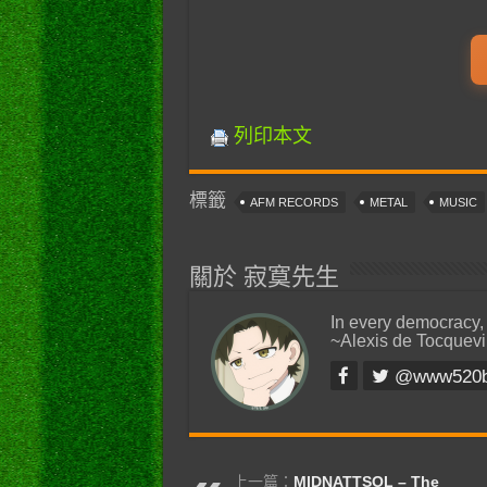
列印本文
標籤
AFM RECORDS
METAL
MUSIC
關於 寂寞先生
In every democracy,
~Alexis de Tocquevi
@www520
上一篇：
MIDNATTSOL – The