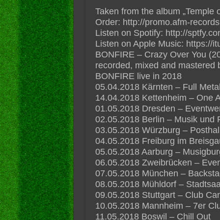
Taken from the album „Temple of
Order: http://promo.afm-records
Listen on Spotify: http://sptfy.
Listen on Apple Music: https://
BONFIRE – Crazy Over You (2018
recorded, mixed and mastered b
BONFIRE live in 2018
05.04.2018 Kärnten – Full Meta
14.04.2018 Kettenheim – One A
01.05.2018 Dresden – Eventwe
02.05.2018 Berlin – Musik und 
03.05.2018 Würzburg – Posthal
04.05.2018 Freiburg im Breisg
05.05.2018 Aarburg – Musigbur
06.05.2018 Zweibrücken – Even
07.05.2018 München – Backst
08.05.2018 Mühldorf – Stadtsaa
09.05.2018 Stuttgart – Club Ca
10.05.2018 Mannheim – 7er Cl
11.05.2018 Boswil – Chill Out