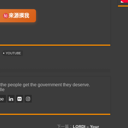
來源摸我
YOUTUBE
 the people get the government they deserve.
lle
be
下一篇：
LORDI – Your