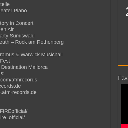
elle
eater Piano
ory in Concert
en Air
arty Sumiswald
reuth – Rock am Rothenberg
ramus & Warwick Musichall
Fest
 Destination Mallorca
s:
Fav
.com/afmrecords
ecords.de
.afm-records.de
IREofficial/
e_official/