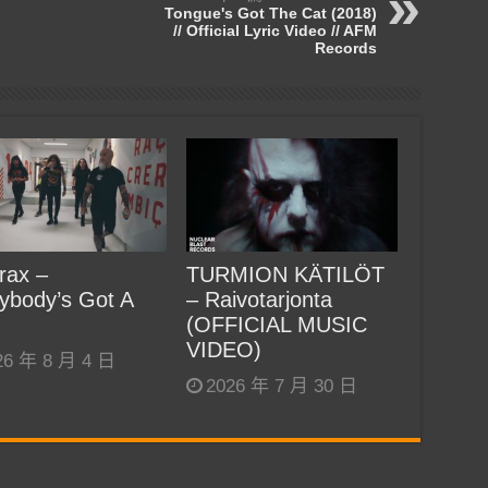
Tongue's Got The Cat (2018)
// Official Lyric Video // AFM
Records
rax –
TURMION KÄTILÖT
ybody’s Got A
– Raivotarjonta
(OFFICIAL MUSIC
VIDEO)
26 年 8 月 4 日
2026 年 7 月 30 日