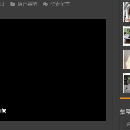
 日
聽音樂吧
發表留言
彙
彙
整