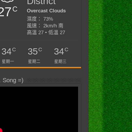
District
27
C
Overcast Clouds
濕度： 73%
風速： 2km/h 南
高溫 27 • 低溫 27
C
C
C
34
35
34
星期一
星期二
星期三
. Song =)