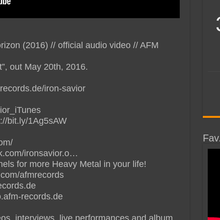
on (2016) // official audio video // AFM
t”, out May 20th, 2016.
ecords.de/iron-savior
vior_iTunes
://bit.ly/1Ag5sAW
Fav
com/
k.com/ironsavior.o…
ls for more Heavy Metal in your life!
.com/afmrecords
ecords.de
.afm-records.de
deos, interviews, live performances and album