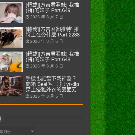
[轉載][方吉君看妹] 我推
(特)的妹子 Part.649
2026 年 8 月 7 日
[轉載][方吉君翻推特] 推
特上在夯什麼 Part.2288
2026 年 8 月 6 日
[轉載][方吉君看妹] 我推
(特)的妹子 Part.648
2026 年 8 月 6 日
手機也能當下載神器？
開箱 Seal
：把 yt-dlp
穿上優雅外衣的雙面刃
2026 年 8 月 5 日
整