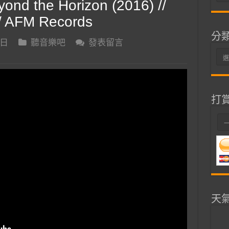
nd the Horizon (2016) //
整
 // AFM Records
分
 日
聽音樂吧
發表留言
分
類
打
天