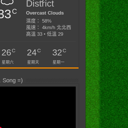
District
33
C
Overcast Clouds
濕度： 58%
風速： 4km/h 北北西
高溫 33 • 低溫 29
C
C
C
26
24
32
星期六
星期天
星期一
. Song =)