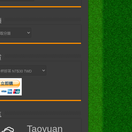
類
賞
氣
Taoyuan