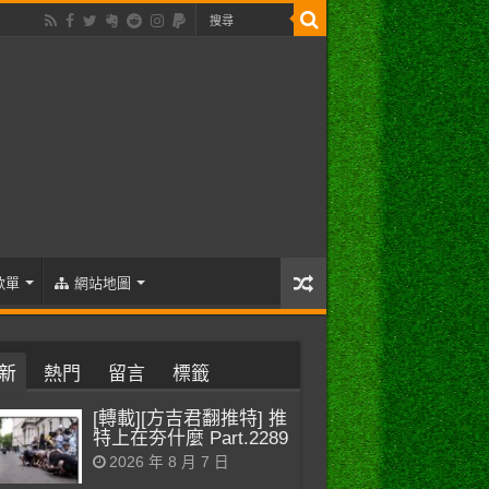
歌單
網站地圖
新
熱門
留言
標籤
[轉載][方吉君翻推特] 推
特上在夯什麼 Part.2289
2026 年 8 月 7 日