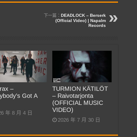
下一篇：
DEADLOCK – Berserk
(Official Video) | Napalm
Records
rax –
TURMION KÄTILÖT
ybody’s Got A
– Raivotarjonta
(OFFICIAL MUSIC
VIDEO)
26 年 8 月 4 日
2026 年 7 月 30 日