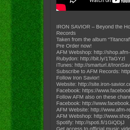
IRON SAVIOR – Beyond the Horiz
Records
Taken from the album “Titancraf
Pre Order now!
AFM Webshop: http://shop.afm-r
Rubydon: http://bit.ly/1TaGYzl
iTunes: http://smarturl.it/IronSa
Subscribe to AFM Records: http
Follow Iron Savior!
Website: http://site.iron-savior.
Facebook: https://www.faceboo
Follow AFM also on these channe
Facebook: http://www.facebook
AFM Website: http://www.afm-r
AFM Webshop: http://www.shop
Spotify: http://spoti.fi/1GiQDjJ
Get access to official music vi