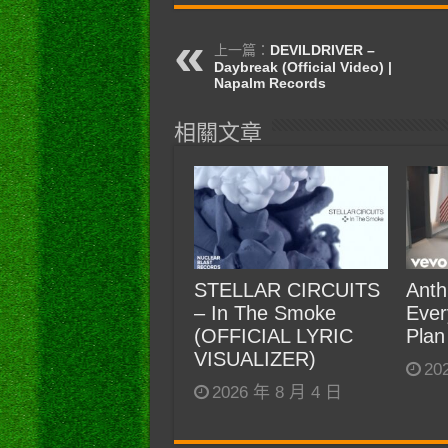
上一篇：
DEVILDRIVER –
Daybreak (Official Video) |
Napalm Records
相關文章
STELLAR CIRCUITS
Anth
– In The Smoke
Ever
(OFFICIAL LYRIC
Plan
VISUALIZER)
20
2026 年 8 月 4 日