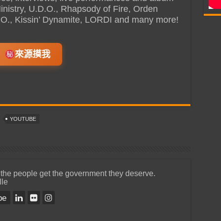
Ministry, U.D.O., Rhapsody of Fire, Orden
B.O., Kissin’ Dynamite, LORDI and many more!
來源摸我
YOUTUBE
 the people get the government they deserve.
lle
be