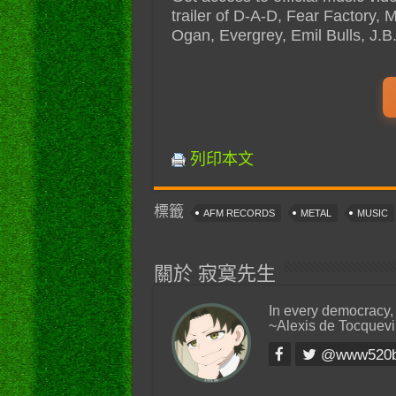
trailer of D-A-D, Fear Factory, 
Ogan, Evergrey, Emil Bulls, J.
列印本文
標籤
AFM RECORDS
METAL
MUSIC
關於 寂寞先生
In every democracy,
~Alexis de Tocquevi
@www520