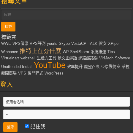
搜尋文章
標籤雲
WWE
VPS優惠
VPS評測
yourls
Skype
VestaCP
TALK
資安
XPipe
推特上在夯什麼
Winhance
WP-ShellStorm
系統維運
Tips
VirtueMart
webshell
生產力工具
麗文正經話
網路酸路湯
VirMach
Software
YouTube
Unattended Install
效率提升
魔靈召喚
少康戰情室
華視
新聞廣場
VPS
後門程式
WordPress
登入
記住我