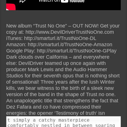
New album “Trust No One” – OUT NOW! Get your
copy at: http://www.DevilDriverTrustNoOne.com
iTunes: http://smarturl.it/TrustNoOne-DL
Amazon: http://smarturl.it/TrustNoOne-Amazon
Google Play: http://smarturl.it/TrustNoOne-GPlay
Dark clouds over California – and everywhere
else: DevilDriver teamed up once again with
producer Mark Lewis and the Audio Hammer
Studios for their seventh opus that is nothing short
of sensational! Three years after the lush Winter
kills, we bear witness to the birth of a sleek new
version of the band in the shape of Trust no one.
An unapologetic title that strengthens the fact that
Dez Fafara and co have compressed their
energies: the opener ‘Testimony of truth‘ isn
t simply a catchy masterpiece
comfortably nestled in between soaring