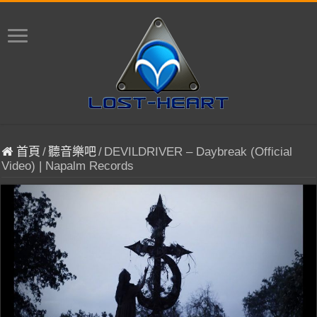
首頁
/
聽音樂吧
/
DEVILDRIVER – Daybreak (Official
Video) | Napalm Records