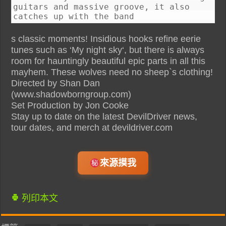
guitars and massive groove, it also
catches up with the band
s classic moments! Insidious hooks refine eerie
tunes such as ‘My night sky‘, but there is always
room for hauntingly beautiful epic parts in all this
mayhem. These wolves need no sheep`s clothing!
Directed by Shan Dan
(www.shadowborngroup.com)
Set Production by Jon Cooke
Stay up to date on the latest DevilDriver news,
tour dates, and merch at devildriver.com
來源摸我
列印本文