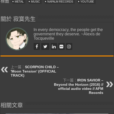
標籤
METAL
MUSIC
NAPALM RECORDS
YOUTUBE
關於 寂寞先生
In every democracy, the people get the
government they deserve. ~Alexis de
Tocqueville
上一篇：
SCORPION CHILD –
'Moon Tension' (OFFICIAL
TRACK)
下一篇：
IRON SAVIOR –
Beyond the Horizon (2016) //
official audio video // AFM
Records
相關文章