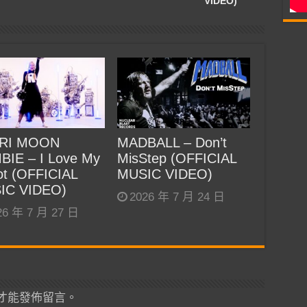
VIDEO)
RI MOON
MADBALL – Don’t
BIE – I Love My
MisStep (OFFICIAL
t (OFFICIAL
MUSIC VIDEO)
IC VIDEO)
2026 年 7 月 24 日
26 年 7 月 27 日
才能發佈留言。