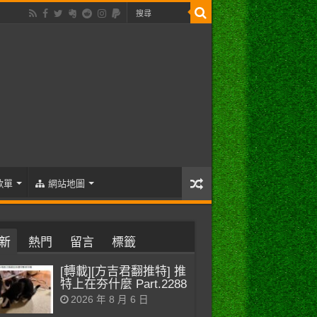
歌單
網站地圖
新
熱門
留言
標籤
[轉載][方吉君翻推特] 推
特上在夯什麼 Part.2288
2026 年 8 月 6 日