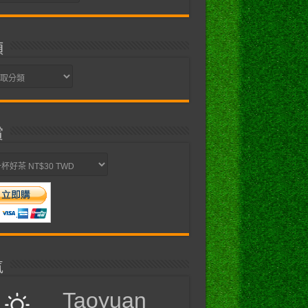
類
賞
氣
Taoyuan