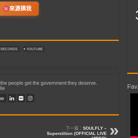
來源摸我
T RECORDS
YOUTUBE
 the people get the government they deserve.
Fav
lle
be
下一篇：
SOULFLY –
Superstition (OFFICIAL LIVE