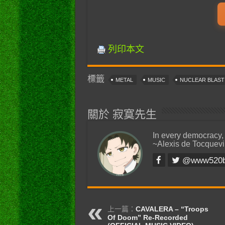
列印本文
標籤
METAL
MUSIC
NUCLEAR BLAS
關於 寂寞先生
In every democracy,
~Alexis de Tocquevi
@www520
上一篇：
CAVALERA – “Troops
Of Doom” Re-Recorded