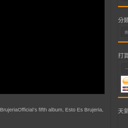
整
分
分
類
打
ujeriaOfficial’s fifth album, Esto Es Brujeria,
天