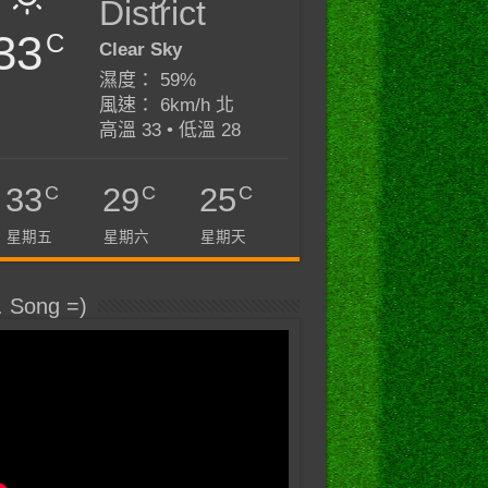
District
33
C
Clear Sky
濕度： 59%
風速： 6km/h 北
高溫 33 • 低溫 28
C
C
C
33
29
25
星期五
星期六
星期天
. Song =)