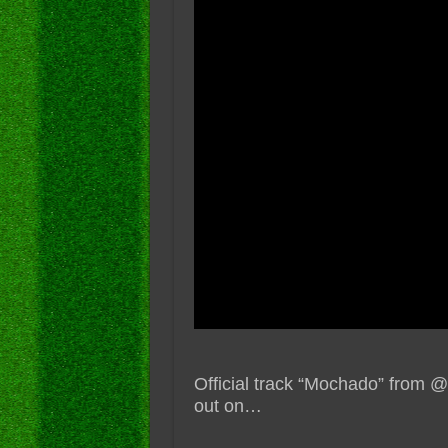
Official track “Mochado” from @Br
out on…