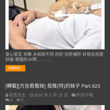
安心安定 攻擊 水和雨不同 你好 吃肝補肝 好想去但是
好遠 哪國的JK啊…… …
閱讀更多 »
[轉載][方吉君看妹] 我推(特)的妹子 Part.623
寂寞先生
2026 年 6 月 29 日
阿殺不嚕
0
8