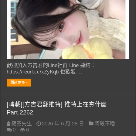
歡迎加入方吉君的Line社群 Line 連結：
https://reurl.cc/xZyKqb 也歡迎 …
閱讀更多 »
[轉載][方吉君翻推特] 推特上在夯什麼
Part.2262
寂寞先生
2026 年 6 月 28 日
阿殺不嚕
0
6