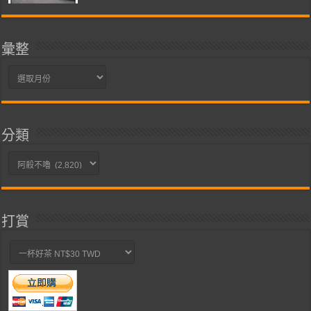
彙整
彙
整
分類
分
類
打賞