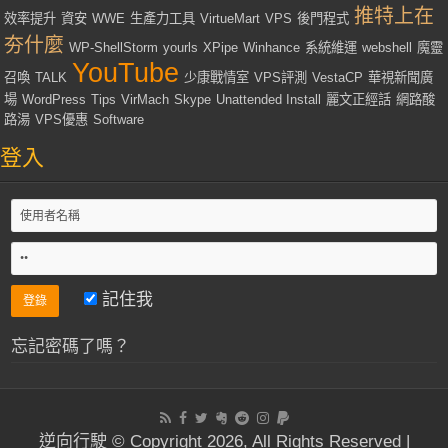
推特上在
效率提升
資安
WWE
生產力工具
VirtueMart
VPS
後門程式
夯什麼
WP-ShellStorm
yourls
XPipe
Winhance
系統維運
webshell
魔靈
YouTube
召喚
TALK
少康戰情室
VPS評測
VestaCP
華視新聞廣
場
WordPress
Tips
VirMach
Skype
Unattended Install
麗文正經話
網路酸
路湯
VPS優惠
Software
登入
記住我
忘記密碼了嗎？
逆向行駛 © Copyright 2026, All Rights Reserved |