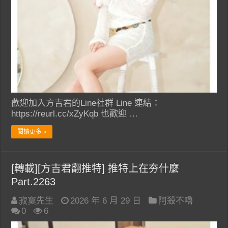
歡迎加入方吉君的Line社群 Line 連結：
https://reurl.cc/xZyKqb 也歡迎 …
閱讀更多 »
[轉載][方吉君翻推特] 推特上在夯什麼
Part.2263
寂寞先生
2026 年 6 月 29 日
阿殺不嚕
0
6