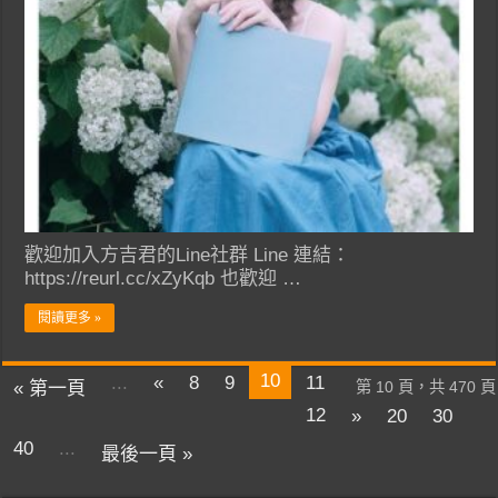
歡迎加入方吉君的Line社群 Line 連結：
https://reurl.cc/xZyKqb 也歡迎 …
閱讀更多 »
10
...
«
8
9
11
« 第一頁
第 10 頁，共 470 頁
12
»
20
30
40
...
最後一頁 »