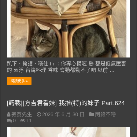
趴下、掩護、穩住 th ：你專心摸喔 熱 都是低氣壓害
的 幽浮 台湾料理 香味 會動都動不了吧 以前 …
閱讀更多 »
[轉載][方吉君看妹] 我推(特)的妹子 Part.624
寂寞先生
2026 年 6 月 30 日
阿殺不嚕
0
11