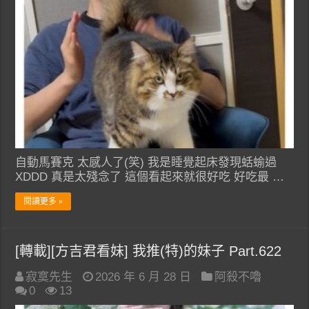
自動馬賽克 太感人了(笑) 我是睡覺起床發現蛞蝓過
XDDD 真是太殘念了 這個看起來就很好吃 好吃最 …
閱讀更多 »
[轉載][方吉君看妹] 我推(特)的妹子 Part.622
寂寞先生
2026 年 6 月 28 日
阿殺不嚕
0
13