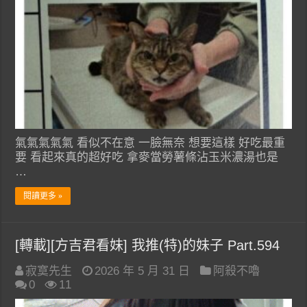
氣氣氣氣氣 看似不在意 一臉無奈 想要這樣 好吃最重
要 看起來真的超好吃 拿麥當勞薯條沾玉米濃湯也是
…
閱讀更多 »
[轉載][方吉君看妹] 我推(特)的妹子 Part.594
寂寞先生
2026 年 5 月 31 日
阿殺不嚕
0
11