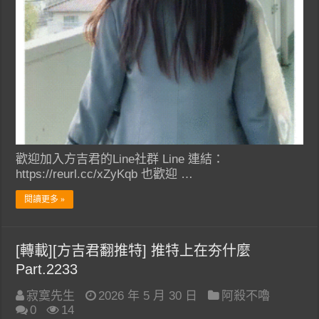
歡迎加入方吉君的Line社群 Line 連結：
https://reurl.cc/xZyKqb 也歡迎 …
閱讀更多 »
[轉載][方吉君翻推特] 推特上在夯什麼
Part.2233
寂寞先生
2026 年 5 月 30 日
阿殺不嚕
0
14