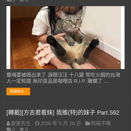
0
8
靈魂要被吸出來了 淚眼汪汪 十八變 常吃火鍋的台灣
人一定知道 無印良品是咖哩店 R.I.P. 賺爛了 …
閱讀更多 »
[轉載][方吉君看妹] 我推(特)的妹子 Part.592
寂寞先生
2026 年 5 月 29 日
阿殺不嚕
0
9