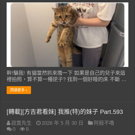
幹!騙我! 有貓當然抓來撸一下 如果是自己的兒子來這
裡拍照，算不算一種逆子? 找到一個好睡的床 不斷 …
閱讀更多 »
[轉載][方吉君看妹] 我推(特)的妹子 Part.593
寂寞先生
2026 年 5 月 30 日
阿殺不嚕
0
8