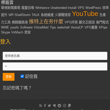
標籤雲
華視新聞廣場
魔靈召喚
Winhance
Unattended Install
VPS
WordPress
效率
YouTube
提升
WP-ShellStorm
TALK
系統維運
少康戰情室
生產
推特上在夯什麼
力工具
網路酸路湯
VPS評測
麗文正經話
後門程式
WWE
yourls
Software
VirtueMart
Tips
webshell
VestaCP
VPS優惠
XPipe
Skype
VirMach
資安
登入
記住我
忘記密碼了嗎？