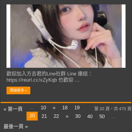
歡迎加入方吉君的Line社群 Line 連結：
https://reurl.cc/xZyKqb 也歡迎 …
閱讀更多 »
...
10
«
18
19
« 第一頁
第 20 頁，共 470 頁
20
21
22
»
30
40
50
...
最後一頁 »