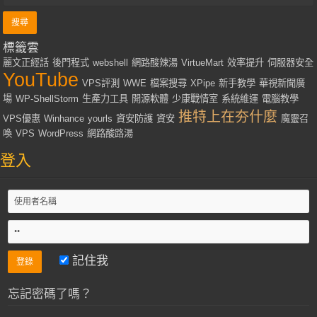
標籤雲
麗文正經話
後門程式
webshell
網路酸辣湯
VirtueMart
效率提升
伺服器安全
YouTube
VPS評測
WWE
檔案搜尋
XPipe
新手教學
華視新聞廣
場
WP-ShellStorm
生產力工具
開源軟體
少康戰情室
系統維運
電腦教學
推特上在夯什麼
VPS優惠
Winhance
yourls
資安防護
資安
魔靈召
喚
VPS
WordPress
網路酸路湯
登入
記住我
忘記密碼了嗎？