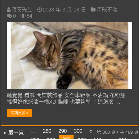
寂寞先生
2023 年 3 月 18 日
阿殺不嚕
0
54
睡覺覺 看戲 間諜裝飾品 安全車距啊 不沾鍋 花粉症
搞得好像烤漆一樣XD 貓咪 也要夠準 ：這怎麼 …
閱讀更多 »
...
280
290
300
«
« 第一頁
第 308 頁，共 469 頁