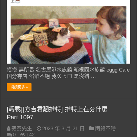
摸摸 無所畏 名古屋港水族館 箱根園水族館 eggg Cafe
国分寺店 滔滔不絕 我ㄍㄋㄇ 是沒錯 …
閱讀更多 »
[轉載][方吉君翻推特] 推特上在夯什麼
Part.1097
寂寞先生
2023 年 3 月 21 日
阿殺不嚕
0
142