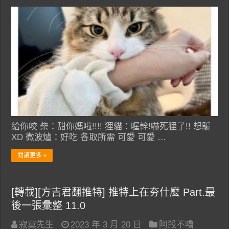
給你咬 柴：甜你媽啦!!!! 狸貓：喔幹!嚇死狸了!! 想騙
XD 微波爐：好吃 各取所需 可愛 可愛 …
閱讀更多 »
[轉載][方吉君翻推特] 推特上在夯什麼 Part.最
後一張彙整 11.0
寂寞先生
2023 年 3 月 20 日
阿殺不嚕