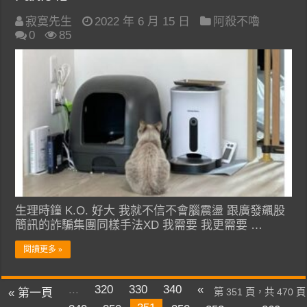
寂寞先生
2022 年 6 月 15 日
阿殺不嚕
0
85
生理時鐘 K.O. 好大 我就不信不會腦震盪 跟廣發飆股
簡訊的詐騙集團同樣手法XD 我需要 我更需要 …
閱讀更多 »
...
320
330
340
«
« 第一頁
第 351 頁，共 470 頁