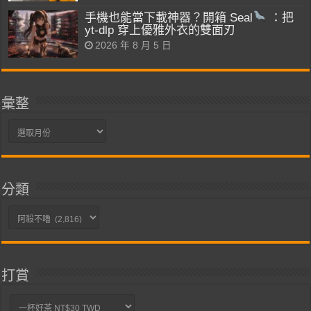
手機也能當下載神器？開箱 Seal
：把
yt-dlp 穿上優雅外衣的雙面刃
2026 年 8 月 5 日
彙整
彙
整
分類
分
類
打賞