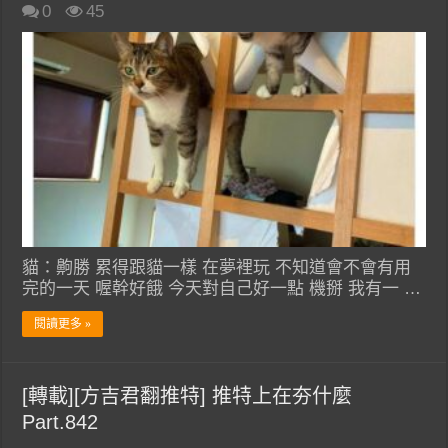
0
45
貓：齁勝 累得跟貓一樣 在夢裡玩 不知道會不會有用
完的一天 喔幹好餓 今天對自己好一點 機掰 我有一 …
閱讀更多 »
[轉載][方吉君翻推特] 推特上在夯什麼
Part.842