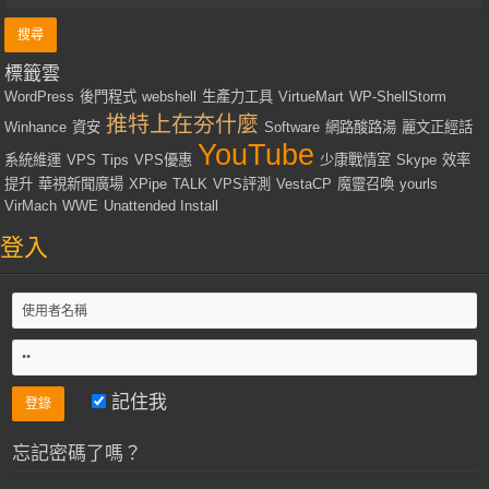
標籤雲
WordPress
後門程式
webshell
生產力工具
VirtueMart
WP-ShellStorm
推特上在夯什麼
Winhance
資安
Software
網路酸路湯
麗文正經話
YouTube
系統維運
VPS
Tips
VPS優惠
少康戰情室
Skype
效率
提升
華視新聞廣場
XPipe
TALK
VPS評測
VestaCP
魔靈召喚
yourls
VirMach
WWE
Unattended Install
登入
記住我
忘記密碼了嗎？