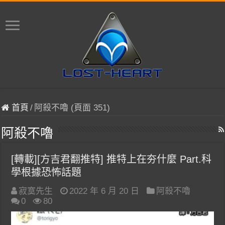
首頁
/
阿殺不嚕 (頁面 351)
阿殺不嚕
[轉載][方吉君翻推特] 推特上在夯什麼 Part.科
學根據恐怖話題
寂寞先生
2022 年 6 月 20 日
阿殺不嚕
0
80