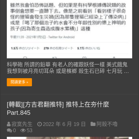
科學砲 所謂的鉛華 有老人的確跟妖怪一樣 美式餓鬼
我想到被月亮切耳朵 或是檳榔 殺生石已碎 七月玩 …
閱讀更多 »
[轉載][方吉君翻推特] 推特上在夯什麼
Part.845
寂寞先生
2022 年 6 月 19 日
阿殺不嚕
0
53