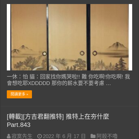
一休：怕 貓：回家找你媽哭啦!! 難 你吃啊!你吃啊! 我
會想吃耶XDDDDD 那你的薪水要不要考慮 …
閱讀更多 »
[轉載][方吉君翻推特] 推特上在夯什麼
Part.843
寂寞先生
2022 年 6 月 17 日
阿殺不嚕