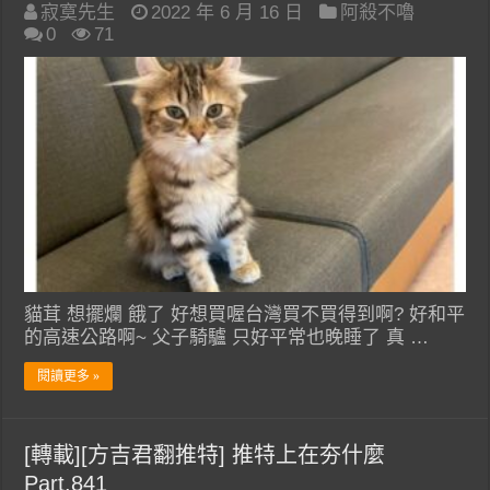
寂寞先生
2022 年 6 月 16 日
阿殺不嚕
0
71
貓茸 想擺爛 餓了 好想買喔台灣買不買得到啊? 好和平
的高速公路啊~ 父子騎驢 只好平常也晚睡了 真 …
閱讀更多 »
[轉載][方吉君翻推特] 推特上在夯什麼
Part.841