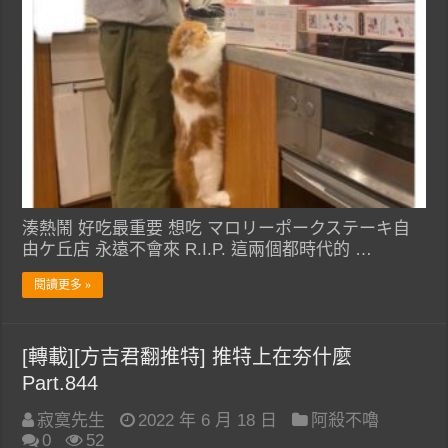
湊熱鬧 好吃最重要 想吃 マロリーポークステーキ自
由ケ丘店 永遠不會來 R.I.P. 這兩個都時代的 …
閱讀更多 »
[轉載][方吉君翻推特] 推特上在夯什麼
Part.844
寂寞先生
2022 年 6 月 18 日
阿殺不嚕
0
52