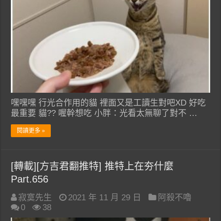
嘿嘿嘿 行光合作用的貓 裡面又是工讀生對吧XD 好吃
最重要 貓?? 喔幹想吃 小胖：光看太無聊了對不 …
閱讀更多 »
[轉載][方吉君翻推特] 推特上在夯什麼
Part.656
寂寞先生
2021 年 11 月 29 日
阿殺不嚕
0
38