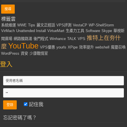
標籤雲
系統維運
WWE
Tips
麗文正經話
VPS評測
VestaCP
WP-ShellStorm
VirMach
Unattended Install
VirtueMart
生產力工具
Software
Skype
華視新
推特上在夯什
聞廣場
網路酸路湯
後門程式
Winhance
TALK
VPS
YouTube
麼
VPS優惠
yourls
XPipe
效率提升
webshell
魔靈召喚
WordPress
資安
少康戰情室
登入
記住我
忘記密碼了嗎？