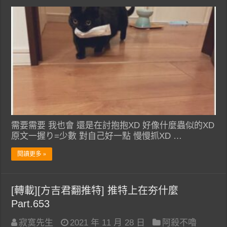
需要需要 我也會 還是在討抱抱XD 好像什麼蟲似的XD
原文一握り=少數 對自己好一點 慢慢抓XD …
閱讀更多 »
[轉載][方吉君翻推特] 推特上在夯什麼
Part.653
寂寞先生
2021 年 11 月 28 日
阿殺不嚕