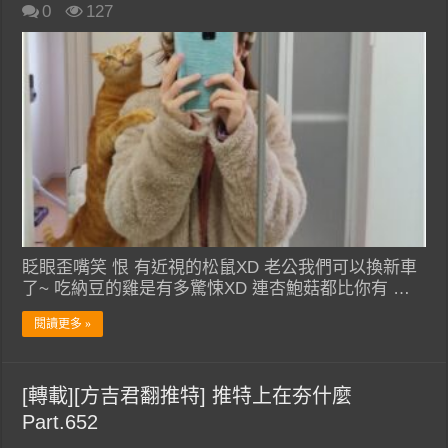
0
127
眨眼歪嘴笑 恨 有近視的松鼠XD 老公我們可以換新車
了~ 吃納豆的雞是有多驚悚XD 連杏鮑菇都比你有 …
閱讀更多 »
[轉載][方吉君翻推特] 推特上在夯什麼
Part.652