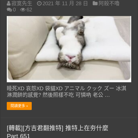
寂寞先生
2021 年 11 月 28 日
阿殺不嚕
0
62
睡死XD 哀怨XD 袋貓XD アニマル クック ズー 冰淇
淋潤餅的感覺? 然後照樣不吃 可憐吶 老公 …
閱讀更多 »
[轉載][方吉君翻推特] 推特上在夯什麼
Part.651