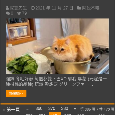
寂寞先生
2021 年 11 月 27 日
阿殺不嚕
0
79
貓鍋 冬毛好澎 每個都雙下巴XD 騙我 辱蒙 (元寇是一
種柑橘的品種) 玩爆 幹想要 グリーンファー …
閱讀更多 »
...
360
370
380
«
« 第一頁
第 385 頁，共 470 頁