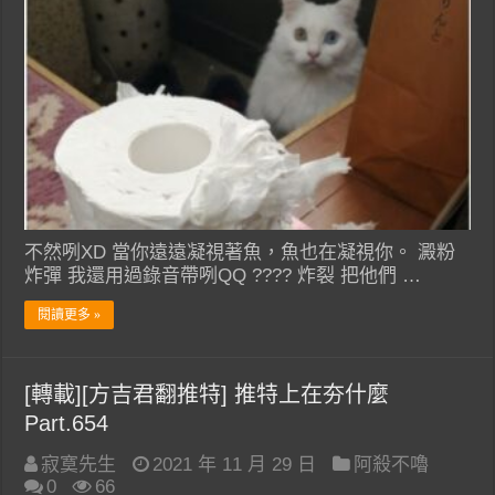
不然咧XD 當你遠遠凝視著魚，魚也在凝視你。 澱粉
炸彈 我還用過錄音帶咧QQ ???? 炸裂 把他們 …
閱讀更多 »
[轉載][方吉君翻推特] 推特上在夯什麼
Part.654
寂寞先生
2021 年 11 月 29 日
阿殺不嚕
0
66