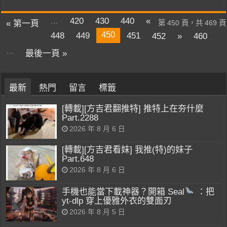
...
420
430
440
«
« 第一頁
第 450 頁，共 469 頁
450
448
449
451
452
»
460
...
最後一頁 »
最新
熱門
留言
標籤
[轉載][方吉君翻推特] 推特上在夯什麼
Part.2288
2026 年 8 月 6 日
[轉載][方吉君看妹] 我推(特)的妹子
Part.648
2026 年 8 月 6 日
手機也能當下載神器？開箱 Seal
：把
yt-dlp 穿上優雅外衣的雙面刃
2026 年 8 月 5 日