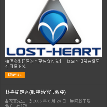
這個魔術超屌的 ? 莫名奇妙洗出一條龍 ? 滑鼠右鍵另
存目標下載
閱讀更多 »
林嘉綺走秀(服裝給他很激突)
寂寞先生
2005 年 6 月 24 日
阿殺不嚕
0
178