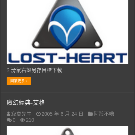
? 滑鼠右鍵另存目標下載
閱讀更多 »
魔幻經典-艾格
寂寞先生
2005 年 6 月 24 日
阿殺不嚕
0
210