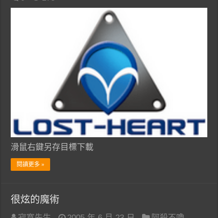
滑鼠右鍵另存目標下載
閱讀更多 »
很炫的魔術
寂寞先生
2005 年 6 月 23 日
阿殺不嚕