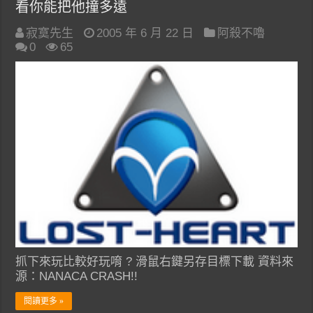
看你能把他撞多遠
寂寞先生
2005 年 6 月 22 日
阿殺不嚕
0
65
抓下來玩比較好玩唷 ? 滑鼠右鍵另存目標下載 資料來
源：NANACA CRASH!!
閱讀更多 »