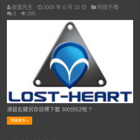
寂寞先生
2005 年 6 月 23 日
阿殺不嚕
0
285
滑鼠右鍵另存目標下載 300分EZ啦 ?
閱讀更多 »