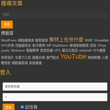
搜尋文章
標籤雲
推特上在夯什麼
WordPress
網路酸辣湯
檔案搜尋
WWE
VirtueMart
VPS評測
伺服器安全
新手教學
WP-ShellStorm
華視新聞廣場
資安
XPipe
yourls
Winhance
電腦教學
資安防護
VPS
麗文正經話
webshell
VPS優惠
YouTube
效率提升
生產力工具
魔靈召喚
後門程式
開源軟體
少康
戰情室
網路酸路湯
系統維運
登入
記住我