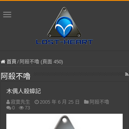
首頁
/
阿殺不嚕 (頁面 450)
阿殺不嚕
木偶人殺蟑記
寂寞先生
2005 年 6 月 25 日
阿殺不嚕
0
73