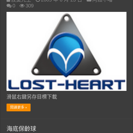
0
309
滑鼠右鍵另存目標下載
閱讀更多 »
海底保齡球