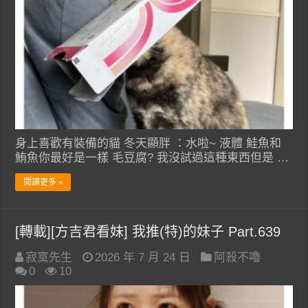
身上喜歡有裝備的貓 冬天顯胖 ：水啦~ 液體 鮭魚和
鮪魚你最好是一樣 毛豆腐? 我沒試過這種東西但是 …
閱讀更多 »
[轉載][方吉君看妹] 我推(特)的妹子 Part.639
寂寞先生
2026 年 7 月 24 日
阿殺不嚕
0
10