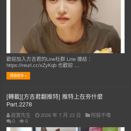
歡迎加入方吉君的Line社群 Line 連結：
https://reurl.cc/xZyKqb 也歡迎 …
閱讀更多 »
[轉載][方吉君翻推特] 推特上在夯什麼
Part.2278
寂寞先生
2026 年 7 月 23 日
阿殺不嚕
0
8