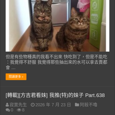
但是有些物種真的我看不出來 快吃到了，但是不能吃
：我覺得不舒服 我覺得那些抽出來的水可以拿去賣都
會 …
閱讀更多 »
[轉載][方吉君看妹] 我推(特)的妹子 Part.638
寂寞先生
2026 年 7 月 23 日
阿殺不嚕
0
8