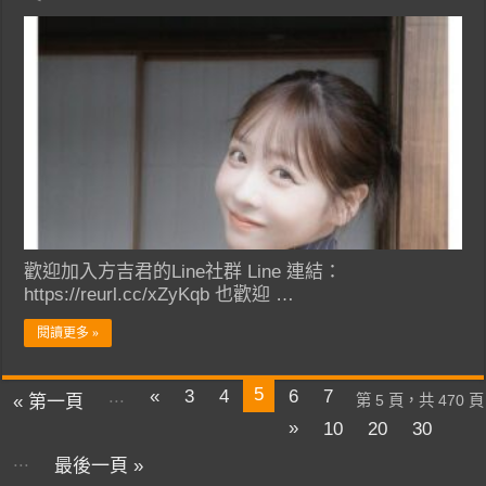
歡迎加入方吉君的Line社群 Line 連結：
https://reurl.cc/xZyKqb 也歡迎 …
閱讀更多 »
5
...
«
3
4
6
7
« 第一頁
第 5 頁，共 470 頁
»
10
20
30
...
最後一頁 »