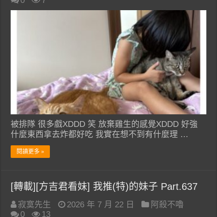
0
7
被排隊 很多戲XDDD 笑 放棄雞生的感覺XDDD 好強
什麼東西拿去炸都好吃 我實在想不到有什麼理 …
閱讀更多 »
[轉載][方吉君看妹] 我推(特)的妹子 Part.637
寂寞先生
2026 年 7 月 22 日
阿殺不嚕
0
13