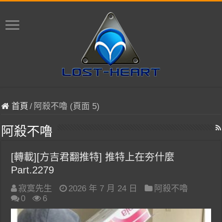
首頁
/
阿殺不嚕 (頁面 5)
阿殺不嚕
[轉載][方吉君翻推特] 推特上在夯什麼
Part.2279
寂寞先生
2026 年 7 月 24 日
阿殺不嚕
0
6