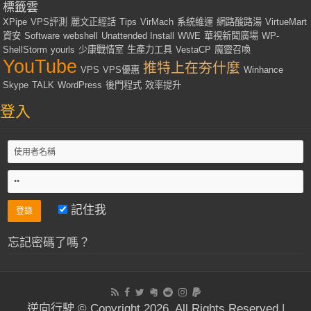
標籤雲
XPipe
VPS評測
麗文正經話
Tips
VirMach
系統維運
網路酸路湯
VirtueMart
資安
Software
webshell
Unattended Install
WWE
華視新聞廣場
WP-
ShellStorm
yourls
少康戰情室
生產力工具
VestaCP
魔靈召喚
YouTube
推特上在夯什麼
VPS
VPS優惠
Winhance
Skype
TALK
WordPress
後門程式
效率提升
登入
記住我
忘記密碼了嗎？
逆向行駛 © Copyright 2026, All Rights Reserved |