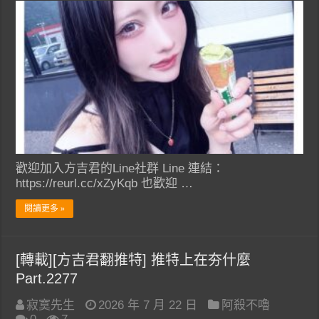
歡迎加入方吉君的Line社群 Line 連結：
https://reurl.cc/xZyKqb 也歡迎 …
閱讀更多 »
[轉載][方吉君翻推特] 推特上在夯什麼
Part.2277
寂寞先生
2026 年 7 月 22 日
阿殺不嚕