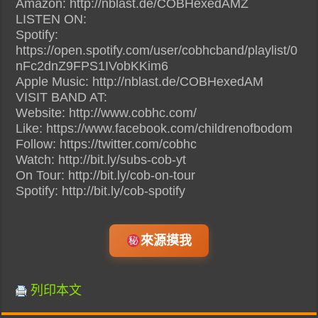
Amazon: http://nblast.de/COBHexedAMZ
LISTEN ON:
Spotify:
https://open.spotify.com/user/cobhcband/playlist/0
nFc2dnZ9FPS1IVobKKim6
Apple Music: http://nblast.de/COBHexedAM
VISIT BAND AT:
Website: http://www.cobhc.com/
Like: https://www.facebook.com/childrenofbodom
Follow: https://twitter.com/cobhc
Watch: http://bit.ly/subs-cob-yt
On Tour: http://bit.ly/cob-on-tour
Spotify: http://bit.ly/cob-spotify
來源摸我
列印本文