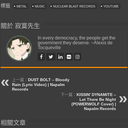
標籤
METAL
MUSIC
NUCLEAR BLAST RECORDS
YOUTUBE
關於 寂寞先生
In every democracy, the people get the
government they deserve. ~Alexis de
Tocqueville
上一篇：
DUST BOLT – Bloody
Rain (Lyric Video) | Napalm
Records
下一篇：
KISSIN' DYNAMITE –
Let There Be Night
(POWERWOLF Cover) |
Napalm Records
相關文章