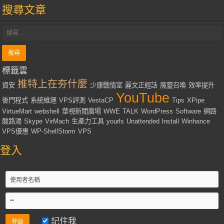
搜尋文章
標籤雲
推特上在夯什麼
資安
少康戰情室
麗文正經話
魔靈召喚
效率提升
YouTube
後門程式
系統維運
VPS評測
VestaCP
Tips
XPipe
VirtueMart
webshell
華視新聞廣場
WWE
TALK
WordPress
Software
網路
酸路湯
Skype
VirMach
生產力工具
yourls
Unattended Install
Winhance
VPS優惠
WP-ShellStorm
VPS
登入
記住我