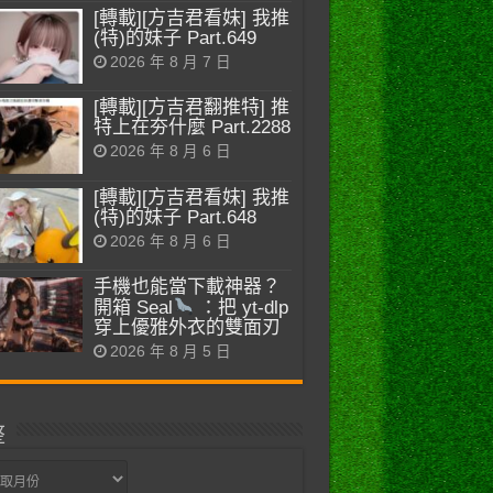
[轉載][方吉君看妹] 我推
(特)的妹子 Part.649
2026 年 8 月 7 日
[轉載][方吉君翻推特] 推
特上在夯什麼 Part.2288
2026 年 8 月 6 日
[轉載][方吉君看妹] 我推
(特)的妹子 Part.648
2026 年 8 月 6 日
手機也能當下載神器？
開箱 Seal
：把 yt-dlp
穿上優雅外衣的雙面刃
2026 年 8 月 5 日
整