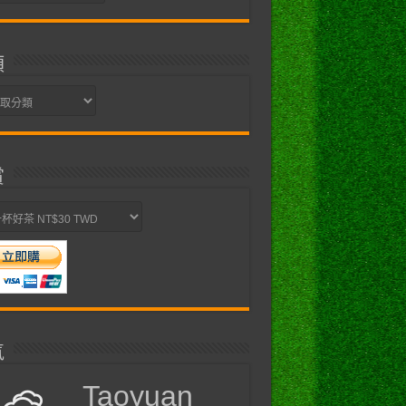
類
賞
氣
Taoyuan