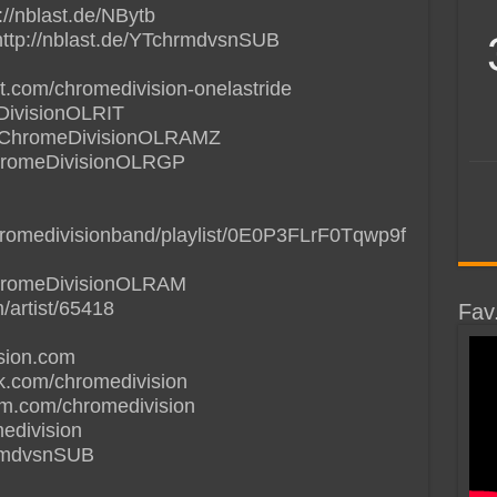
://nblast.de/NBytb
http://nblast.de/YTchrmdvsnSUB
ast.com/chromedivision-onelastride
eDivisionOLRIT
de/ChromeDivisionOLRAMZ
/ChromeDivisionOLRGP
chromedivisionband/playlist/0E0P3FLrF0Tqwp9f
/ChromeDivisionOLRAM
/artist/65418
Fav
sion.com
k.com/chromedivision
am.com/chromedivision
edivision‎
hrmdvsnSUB