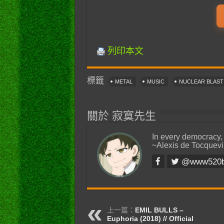
列印本文
標籤
METAL
MUSIC
NUCLEAR BLAS
關於 寂寞先生
In every democracy,
~Alexis de Tocquevi
@www520
上一篇：
EMIL BULLS –
Euphoria (2018) // Official