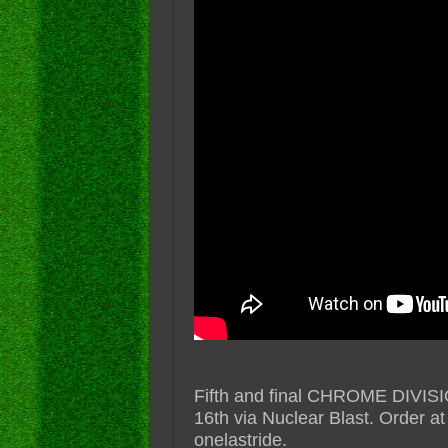
Fifth and final CHROME DIVI
16th via Nuclear Blast. Order at
onelastride.