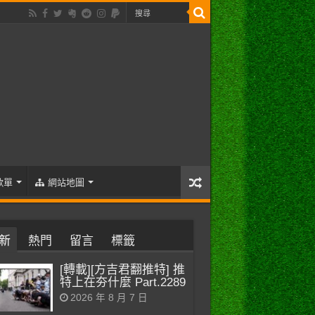
歌單
網站地圖
新
熱門
留言
標籤
[轉載][方吉君翻推特] 推
特上在夯什麼 Part.2289
2026 年 8 月 7 日