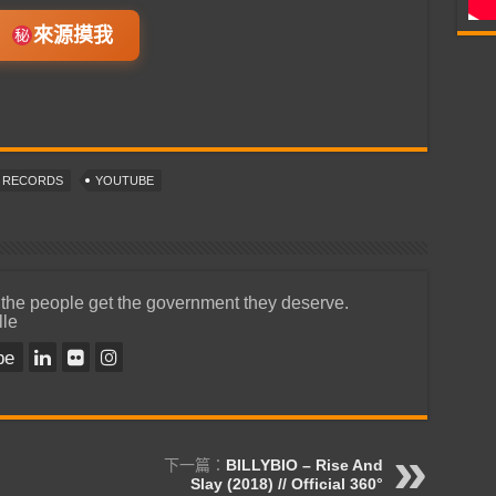
來源摸我
T RECORDS
YOUTUBE
 the people get the government they deserve.
lle
be
下一篇：
BILLYBIO – Rise And
Slay (2018) // Official 360°