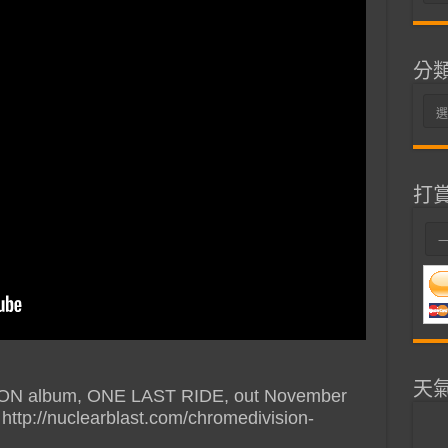
整
分
分
類
打
天
SION album, ONE LAST RIDE, out November
 http://nuclearblast.com/chromedivision-