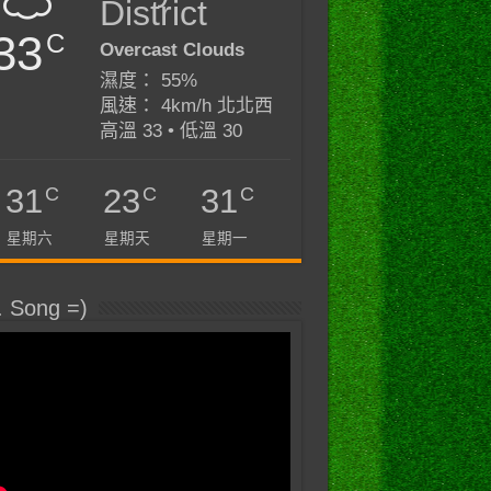
District
33
C
Overcast Clouds
濕度： 55%
風速： 4km/h 北北西
高溫 33 • 低溫 30
C
C
C
31
23
31
星期六
星期天
星期一
. Song =)