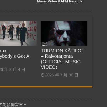
Music Video // AFM Records
rax –
TURMION KÄTILÖT
ybody’s Got A
– Raivotarjonta
(OFFICIAL MUSIC
VIDEO)
26 年 8 月 4 日
2026 年 7 月 30 日
才能發佈留言。