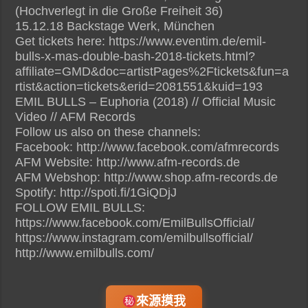
(Hochverlegt in die Große Freiheit 36)
15.12.18 Backstage Werk, München
Get tickets here: https://www.eventim.de/emil-
bulls-x-mas-double-bash-2018-tickets.html?
affiliate=GMD&doc=artistPages%2Ftickets&fun=a
rtist&action=tickets&erid=2081551&kuid=193
EMIL BULLS – Euphoria (2018) // Official Music
Video // AFM Records
Follow us also on these channels:
Facebook: http://www.facebook.com/afmrecords
AFM Website: http://www.afm-records.de
AFM Webshop: http://www.shop.afm-records.de
Spotify: http://spoti.fi/1GiQDjJ
FOLLOW EMIL BULLS:
https://www.facebook.com/EmilBullsOfficial/
https://www.instagram.com/emilbullsofficial/
http://www.emilbulls.com/
來源摸我