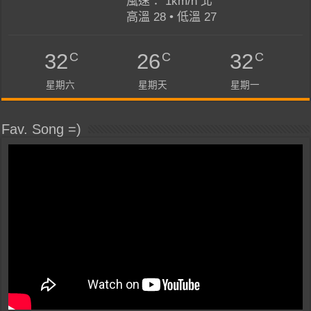
風速： 1km/h 北
高溫 28 • 低溫 27
C
C
C
32
26
32
星期六
星期天
星期一
Fav. Song =)