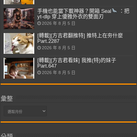
手機也能當下載神器？開箱 Seal
：把
yt-dlp 穿上優雅外衣的雙面刃
2026 年 8 月 5 日
[轉載][方吉君翻推特] 推特上在夯什麼
Part.2287
2026 年 8 月 5 日
[轉載][方吉君看妹] 我推(特)的妹子
Part.647
2026 年 8 月 5 日
彙整
彙
整
分類