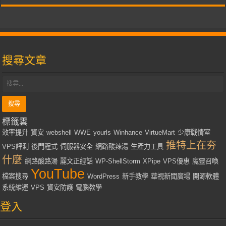
搜尋文章
標籤雲
效率提升
資安
webshell
WWE
yourls
Winhance
VirtueMart
少康戰情室
推特上在夯
VPS評測
後門程式
伺服器安全
網路酸辣湯
生產力工具
什麼
網路酸路湯
麗文正經話
WP-ShellStorm
XPipe
VPS優惠
魔靈召喚
YouTube
檔案搜尋
WordPress
新手教學
華視新聞廣場
開源軟體
系統維運
VPS
資安防護
電腦教學
登入