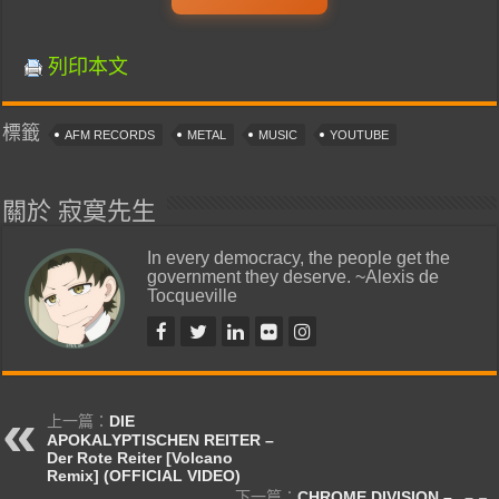
列印本文
標籤
AFM RECORDS
METAL
MUSIC
YOUTUBE
關於 寂寞先生
In every democracy, the people get the
government they deserve. ~Alexis de
Tocqueville
上一篇：
DIE
APOKALYPTISCHEN REITER –
Der Rote Reiter [Volcano
Remix] (OFFICIAL VIDEO)
下一篇：
CHROME DIVISION –