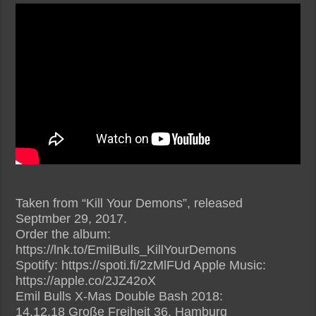
Taken from “Kill Your Demons”, released
Septmber 29, 2017.
Order the album:
https://lnk.to/EmilBulls_KillYourDemons
Spotify: https://spoti.fi/2zMlFUd Apple Music:
https://apple.co/2JZ42oX
Emil Bulls X-Mas Double Bash 2018:
14.12.18 Große Freiheit 36, Hamburg