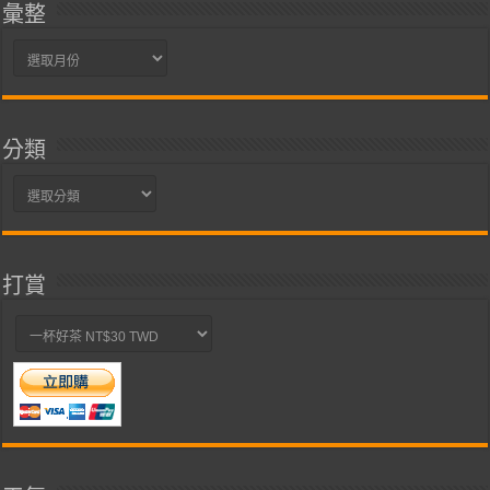
彙整
彙
整
分類
分
類
打賞