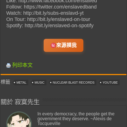
Like: http://www.facebook.com/enslaved
Follow: https://twitter.com/enslavedband
Watch: http://bit.ly/subs-enslavd-yt
On Tour: http://bit.ly/enslaved-on-tour
Spotify: http://bit.ly/enslaved-on-spotify
來源摸我
列印本文
標籤
METAL
MUSIC
NUCLEAR BLAST RECORDS
YOUTUBE
關於 寂寞先生
In every democracy, the people get the
government they deserve. ~Alexis de
Tocqueville