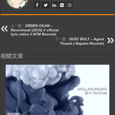
上一篇：
ORDEN OGAN –
Ravenhead (2015) // official
lyric video // AFM Records
下一篇：
DUST BOLT – Agent
Thrash | Napalm Records
相關文章