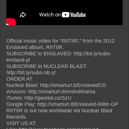
Official music video for “RIITIIR,” from the 2012
Enslaved album, RIITIIR.
SUBSCRIBE to ENSLAVED: http://bit.ly/subs-
enslavd-yt
SUBSCRIBE to NUCLEAR BLAST:
http://bit.ly/subs-nb-yt
ORDER AT
Nuclear Blast: http://smarturl.it/EnslavedCD
Amazon: http://smarturl.it/enslvdrtrama
iTunes: http://georiot.co/SzU
Google Play: http://smarturl.it/Enslaved-Riitiir-GP
RIITIIR is out now worldwide via Nuclear Blast
Records.
VISIT US AT: