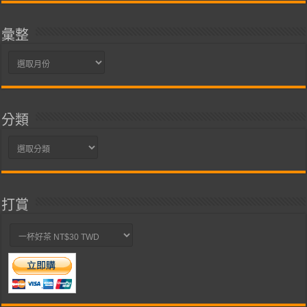
彙整
彙
整
分類
分
類
打賞