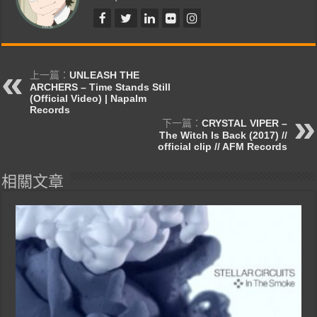
上一篇：
UNLEASH THE
ARCHERS – Time Stands Still
(Official Video) | Napalm
Records
下一篇：
CRYSTAL VIPER –
The Witch Is Back (2017) //
official clip // AFM Records
相關文章