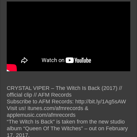
CRYSTAL VIPER – The Witch Is Back (2017) //
official clip // AFM Records
Subscribe to AFM Records: http://bit.ly/1Ag5sAW
Visit us! itunes.com/afmrecords &
applemusic.com/afmrecords
“The Witch Is Back” is taken from the new studio
album “Queen Of The Witches” – out on February
17, 2017.