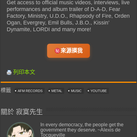
Get access to official music videos, interviews, live
performances and album trailer of D-A-D, Fear
Factory, Ministry, U.D.O., Rhapsody of Fire, Orden
Ogan, Evergrey, Emil Bulls, J.B.O., Kissin’
Dynamite, LORDI and many more!
來源摸我
列印本文
標籤
AFM RECORDS
METAL
MUSIC
YOUTUBE
關於 寂寞先生
In every democracy, the people get the
government they deserve. ~Alexis de
Tocqueville