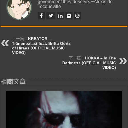
government they deserve. ~Alexis de
Tocqueville
上一篇：
KREATOR –
Tränenpalast feat. Britta Görtz
of Hiraes (OFFICIAL MUSIC
VIDEO)
下一篇：
HOKKA – In The
Darkness (OFFICIAL MUSIC
VIDEO)
相關文章