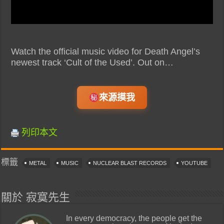
Watch the official music video for Death Angel’s
newest track ‘Cult of the Used’. Out on…
來源摸我
列印本文
標籤
METAL
MUSIC
NUCLEAR BLAST RECORDS
YOUTUBE
關於 寂寞先生
In every democracy, the people get the