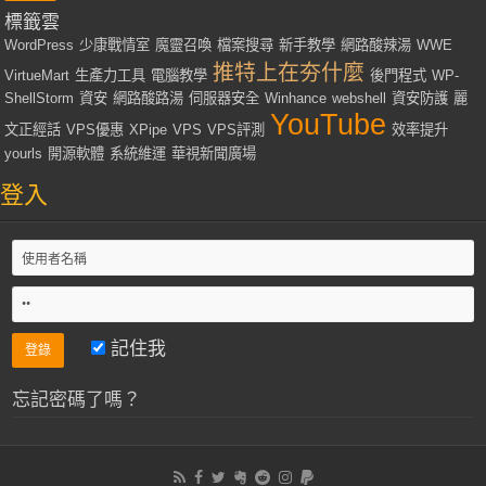
標籤雲
WordPress
少康戰情室
魔靈召喚
檔案搜尋
新手教學
網路酸辣湯
WWE
推特上在夯什麼
VirtueMart
生產力工具
電腦教學
後門程式
WP-
ShellStorm
資安
網路酸路湯
伺服器安全
Winhance
webshell
資安防護
麗
YouTube
文正經話
VPS優惠
XPipe
VPS
VPS評測
效率提升
yourls
開源軟體
系統維運
華視新聞廣場
登入
記住我
忘記密碼了嗎？