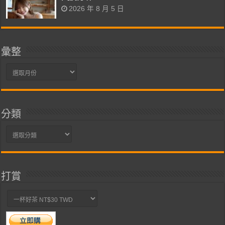
2026 年 8 月 5 日
彙整
彙
整
分類
分
類
打賞