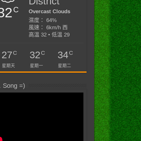
District
32
C
Overcast Clouds
濕度： 64%
風速： 6km/h 西
高溫 32 • 低溫 29
C
C
C
27
32
34
星期天
星期一
星期二
. Song =)