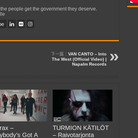
 the people get the government they deserve.
lle
be
下一篇：
VAN CANTO – Into
The West (Official Video) |
Napalm Records
rax –
TURMION KÄTILÖT
ybody’s Got A
– Raivotarjonta