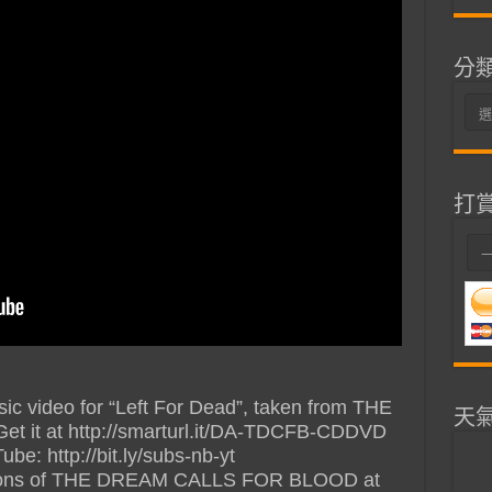
分
分
類
打
video for “Left For Dead”, taken from THE
天
it at http://smarturl.it/DA-TDCFB-CDDVD
be: http://bit.ly/subs-nb-yt
versions of THE DREAM CALLS FOR BLOOD at