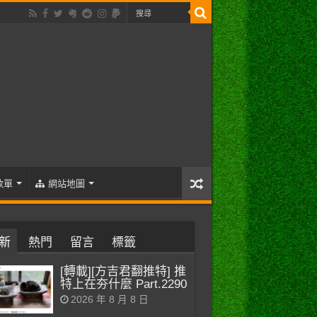
歌單
網站地圖
新
熱門
留言
標籤
[轉載][方吉君翻推特] 推
特上在夯什麼 Part.2290
2026 年 8 月 8 日