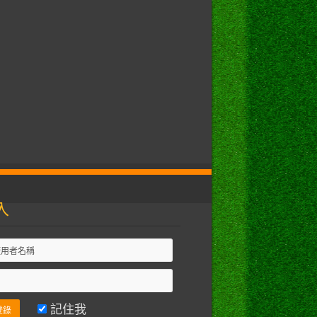
入
記住我