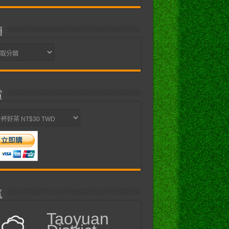
類
賞
氣
Taoyuan