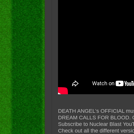
DEATH ANGEL’s OFFICIAL music 
DREAM CALLS FOR BLOOD. Get 
Subscribe to Nuclear Blast YouTu
Check out all the different 