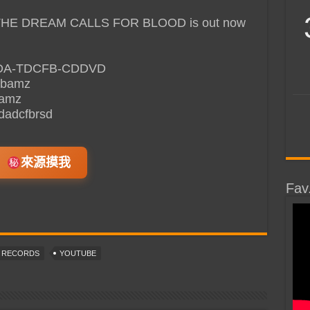
 THE DREAM CALLS FOR BLOOD is out now
.it/DA-TDCFB-CDDVD
cfbamz
bamz
/dadcfbrsd
來源摸我
Fav
T RECORDS
YOUTUBE