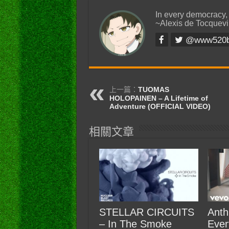
In every democracy,
~Alexis de Tocquevi
@www520
上一篇：
TUOMAS
HOLOPAINEN – A Lifetime of
Adventure (OFFICIAL VIDEO)
相關文章
STELLAR CIRCUITS
Anth
– In The Smoke
Ever