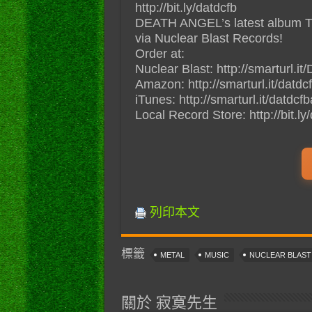
http://bit.ly/datdcfb
DEATH ANGEL’s latest album
via Nuclear Blast Records!
Order at:
Nuclear Blast: http://smarturl
Amazon: http://smarturl.it/datd
iTunes: http://smarturl.it/datdcf
Local Record Store: http://bit.ly
列印本文
標籤
METAL
MUSIC
NUCLEAR BLAS
關於 寂寞先生