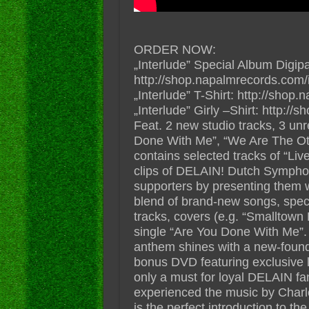
ORDER NOW:
„Interlude” Special Album Digi
http://shop.napalmrecords.com/i
„Interlude” T-Shirt: http://shop
„Interlude” Girly –Shirt: http:/
Feat. 2 new studio tracks, 3 un
Done With Me”, “We Are The Oth
contains selected tracks of “L
clips of DELAIN! Dutch Symphon
supporters by presenting them wi
blend of brand-new songs, spec
tracks, covers (e.g. “Smalltown
single “Are You Done With Me”.
anthem shines with a new-found
bonus DVD featuring exclusive li
only a must for loyal DELAIN fa
experienced the music by Charl
is the perfect introduction to th