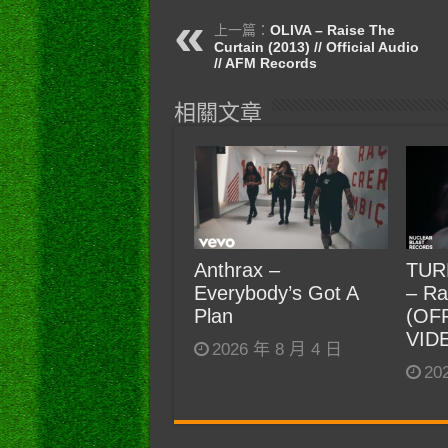
上一篇：
OLIVA – Raise The
Curtain (2013) // Official Audio
// AFM Records
相關文章
Anthrax –
TUR
Everybody’s Got A
– Ra
Plan
(OF
VID
2026 年 8 月 4 日
20