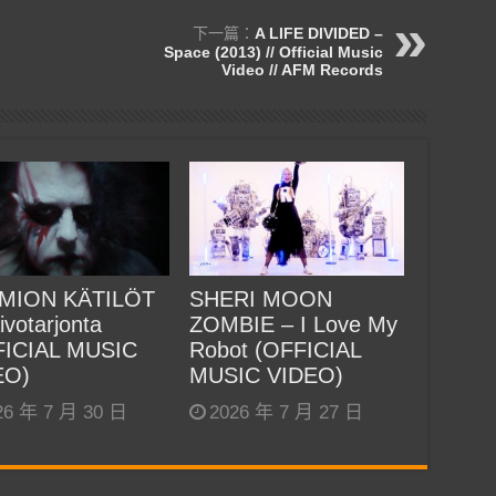
下一篇：
A LIFE DIVIDED –
Space (2013) // Official Music
Video // AFM Records
MION KÄTILÖT
SHERI MOON
ivotarjonta
ZOMBIE – I Love My
FICIAL MUSIC
Robot (OFFICIAL
EO)
MUSIC VIDEO)
26 年 7 月 30 日
2026 年 7 月 27 日