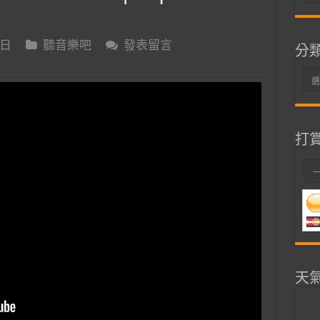
整
 日
聽音樂吧
發表留言
分
分
類
打
天