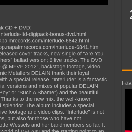
pak CD + DVD:
nterlude-ltd-digipack-bonus-dvd.html
.napalmrecords.com/interlude-6842.html
/shop.napalmrecords.com/interlude-6841.html
released cover tracks, new single of “Are You
ers” ballad version; 6 live tracks. The DVD
ive @ MFVF 2012”, backstage footage, video
ic Metallers DELAIN thank their loyal
th a special release. “Interlude” is a fantastic
Fav
ial versions and mixes of popular DELAIN
 Boy” or “Such A Shame”) and the beautiful
 Thanks to the new mix, the well-known
 splendor. The album includes a special
ve footage and video clips. “Interlude” is not
ns, but also for those who have not
otte Wessels and her bandmembers so far. It
e world of DELAIN and the starting point to an