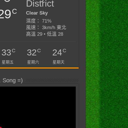
District
29
C
Clear Sky
濕度： 71%
風速： 3km/h 東北
高溫 29 • 低溫 28
C
C
C
33
32
24
星期五
星期六
星期天
. Song =)