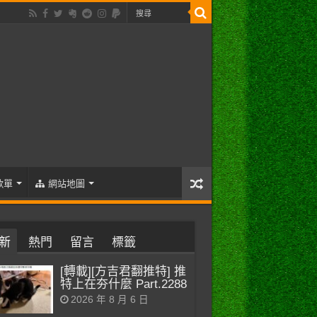
歌單
網站地圖
新
熱門
留言
標籤
[轉載][方吉君翻推特] 推
特上在夯什麼 Part.2288
2026 年 8 月 6 日