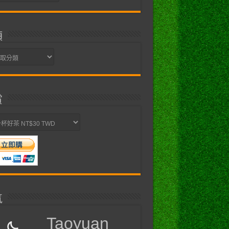
類
賞
氣
Taoyuan