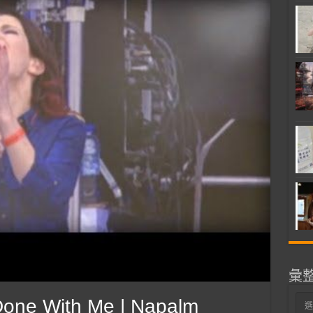
彙
彙
Done With Me | Napalm