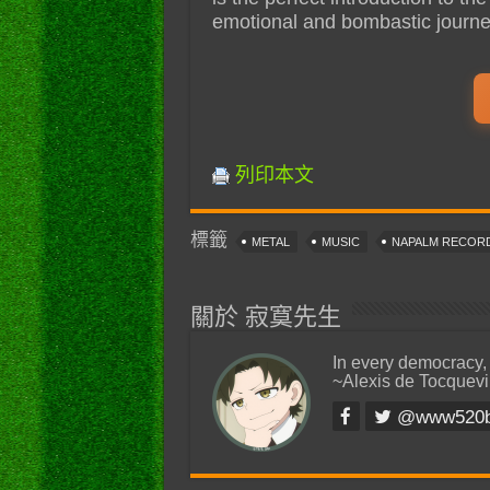
emotional and bombastic journe
列印本文
標籤
METAL
MUSIC
NAPALM RECOR
關於 寂寞先生
In every democracy,
~Alexis de Tocquevi
@www520