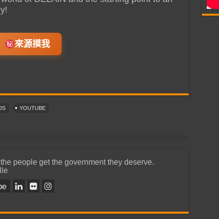
y!
來源摸我
DS
YOUTUBE
 the people get the government they deserve.
lle
be