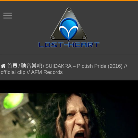
首頁
/
聽音樂吧
/
SUIDAKRA – Pictish Pride (2016) //
official clip // AFM Records