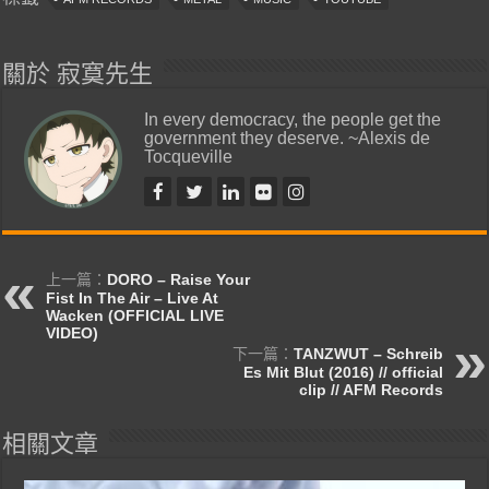
關於 寂寞先生
In every democracy, the people get the
government they deserve. ~Alexis de
Tocqueville
上一篇：
DORO – Raise Your
Fist In The Air – Live At
Wacken (OFFICIAL LIVE
VIDEO)
下一篇：
TANZWUT – Schreib
Es Mit Blut (2016) // official
clip // AFM Records
相關文章