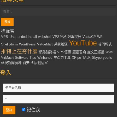
標籤雲
VPS
Unattended Install
webshell
VPS評測
效率提升
VestaCP
WP-
YouTube
ShellStorm
WordPress
VirtueMart
系統維運
後門程式
推特上在夯什麼
網路酸路湯
VPS優惠
魔靈召喚
麗文正經話
WWE
VirMach
Software
Tips
Winhance
生產力工具
XPipe
TALK
Skype
yourls
華視新聞廣場
資安
少康戰情室
登入
記住我