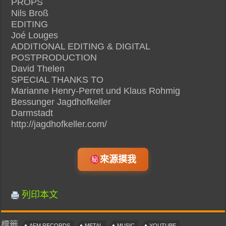
PROPS
Nils Broß
EDITING
Joé Louges
ADDITIONAL EDITING & DIGITAL
POSTPRODUCTION
David Thelen
SPECIAL THANKS TO
Marianne Henry-Perret und Klaus Rohmig
Bessunger Jagdhofkeller
Darmstadt
http://jagdhofkeller.com/
來源摸我
列印本文
標籤
AFM RECORDS
METAL
MUSIC
YOUTUBE