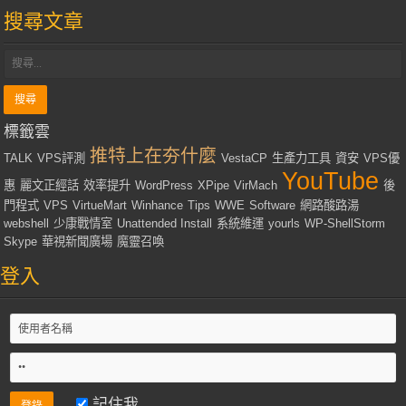
搜尋文章
標籤雲
推特上在夯什麼
TALK
VPS評測
VestaCP
生產力工具
資安
VPS優
YouTube
惠
麗文正經話
效率提升
WordPress
XPipe
VirMach
後
門程式
VPS
VirtueMart
Winhance
Tips
WWE
Software
網路酸路湯
webshell
少康戰情室
Unattended Install
系統維運
yourls
WP-ShellStorm
Skype
華視新聞廣場
魔靈召喚
登入
記住我