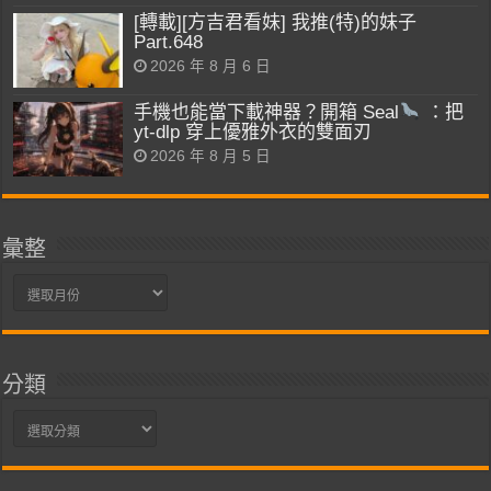
[轉載][方吉君看妹] 我推(特)的妹子
Part.648
2026 年 8 月 6 日
手機也能當下載神器？開箱 Seal
：把
yt-dlp 穿上優雅外衣的雙面刃
2026 年 8 月 5 日
彙整
彙
整
分類
分
類