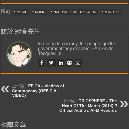
標籤
METAL
MUSIC
NUCLEAR BLAST RECORDS
YOUTUBE
關於 寂寞先生
In every democracy, the people get the
government they deserve. ~Alexis de
Tocqueville
上一篇：
EPICA – Victims of
Contingency (OFFICIAL
VIDEO)
下一篇：
TRIOSPHERE – The
Heart Of The Matter (2014) //
Official Audio // AFM Records
相關文章