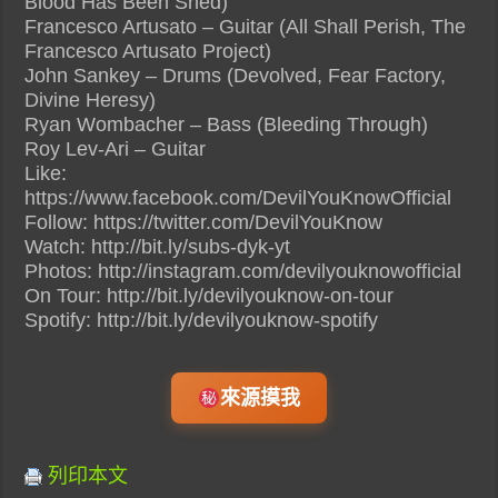
Blood Has Been Shed)
Francesco Artusato – Guitar (All Shall Perish, The
Francesco Artusato Project)
John Sankey – Drums (Devolved, Fear Factory,
Divine Heresy)
Ryan Wombacher – Bass (Bleeding Through)
Roy Lev-Ari – Guitar
Like:
https://www.facebook.com/DevilYouKnowOfficial
Follow: https://twitter.com/DevilYouKnow
Watch: http://bit.ly/subs-dyk-yt
Photos: http://instagram.com/devilyouknowofficial
On Tour: http://bit.ly/devilyouknow-on-tour
Spotify: http://bit.ly/devilyouknow-spotify
來源摸我
列印本文