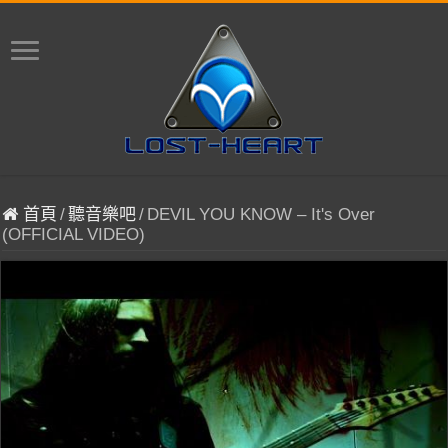
首頁
/
聽音樂吧
/
DEVIL YOU KNOW – It's Over
(OFFICIAL VIDEO)