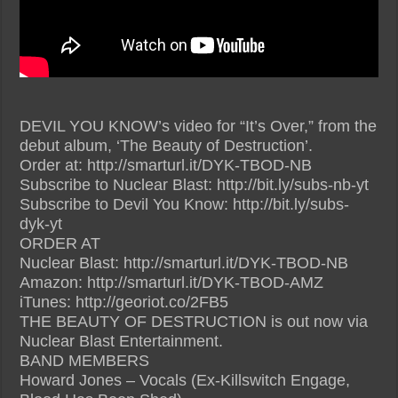
DEVIL YOU KNOW’s video for “It’s Over,” from the
debut album, ‘The Beauty of Destruction’.
Order at: http://smarturl.it/DYK-TBOD-NB
Subscribe to Nuclear Blast: http://bit.ly/subs-nb-yt
Subscribe to Devil You Know: http://bit.ly/subs-
dyk-yt
ORDER AT
Nuclear Blast: http://smarturl.it/DYK-TBOD-NB
Amazon: http://smarturl.it/DYK-TBOD-AMZ
iTunes: http://georiot.co/2FB5
THE BEAUTY OF DESTRUCTION is out now via
Nuclear Blast Entertainment.
BAND MEMBERS
Howard Jones – Vocals (Ex-Killswitch Engage,