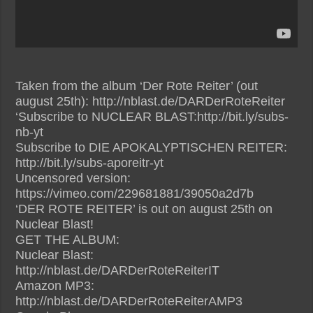
Taken from the album ‘Der Rote Reiter’ (out
august 25th): http://nblast.de/DARDerRoteReiter
‘Subscribe to NUCLEAR BLAST:http://bit.ly/subs-
nb-yt
Subscribe to DIE APOKALYPTISCHEN REITER:
http://bit.ly/subs-aporeitr-yt
Uncensored version:
https://vimeo.com/229681881/39050a2d7b
‘DER ROTE REITER’ is out on august 25th on
Nuclear Blast!
GET THE ALBUM:
Nuclear Blast:
http://nblast.de/DARDerRoteReiterIT
Amazon MP3:
http://nblast.de/DARDerRoteReiterAMP3