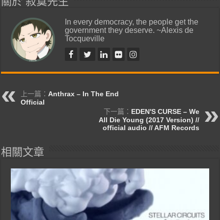
關於 寂寞先生
In every democracy, the people get the
government they deserve. ~Alexis de
Tocqueville
上一篇：
Anthrax – In The End
Official
下一篇：
EDEN'S CURSE – We
All Die Young (2017 Version) //
official audio // AFM Records
相關文章