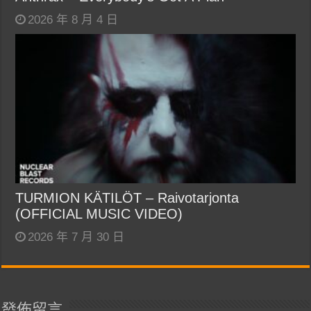
2026 年 8 月 4 日
TURMION KÄTILÖT – Raivotarjonta
(OFFICIAL MUSIC VIDEO)
2026 年 7 月 30 日
發佈留言