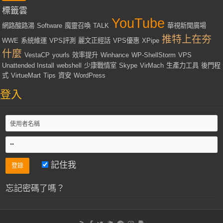
標籤雲
YouTube
網路酸路湯
Software
魔靈召喚
TALK
華視新聞廣場
推特上在夯
WWE
系統維運
VPS評測
麗文正經話
VPS優惠
XPipe
什麼
VestaCP
yourls
效率提升
Winhance
WP-ShellStorm
VPS
Unattended Install
webshell
少康戰情室
Skype
VirMach
生產力工具
後門程
式
VirtueMart
Tips
資安
WordPress
登入
記住我
忘記密碼了嗎？