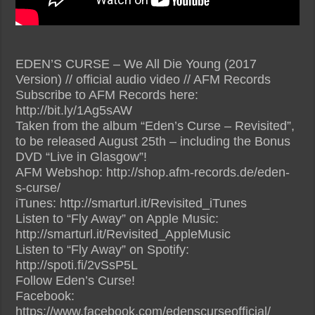
EDEN’S CURSE – We All Die Young (2017
Version) // official audio video // AFM Records
Subscribe to AFM Records here:
http://bit.ly/1Ag5sAW
Taken from the album “Eden’s Curse – Revisited”,
to be released August 25th – including the Bonus
DVD “Live in Glasgow”!
AFM Webshop: http://shop.afm-records.de/eden-
s-curse/
iTunes: http://smarturl.it/Revisited_iTunes
Listen to “Fly Away” on Apple Music:
http://smarturl.it/Revisited_AppleMusic
Listen to “Fly Away” on Spotify:
http://spoti.fi/2vSsP5L
Follow Eden’s Curse!
Facebook:
https://www.facebook.com/edenscurseofficial/