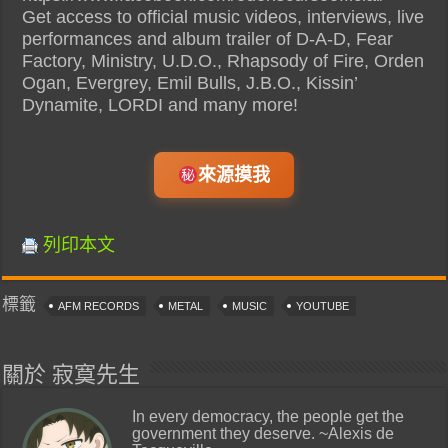
Get access to official music videos, interviews, live
performances and album trailer of D-A-D, Fear
Factory, Ministry, U.D.O., Rhapsody of Fire, Orden
Ogan, Evergrey, Emil Bulls, J.B.O., Kissin’
Dynamite, LORDI and many more!
來源摸我
列印本文
標籤
AFM RECORDS
METAL
MUSIC
YOUTUBE
關於 寂寞先生
In every democracy, the people get the
government they deserve. ~Alexis de