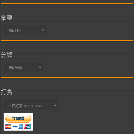
彙整
彙
整
分類
分
類
打賞