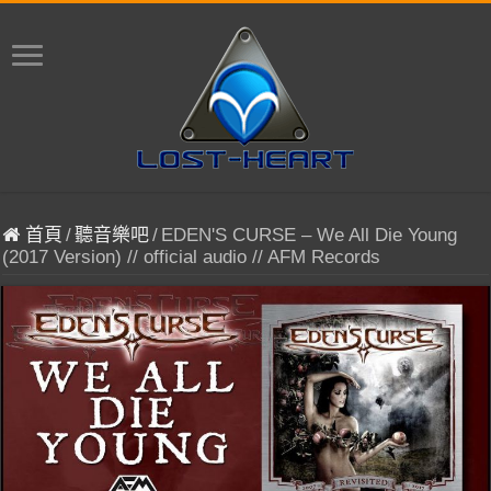
首頁
/
聽音樂吧
/
EDEN'S CURSE – We All Die Young
(2017 Version) // official audio // AFM Records