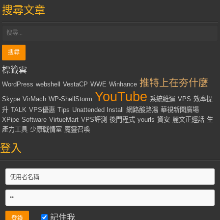
搜尋文章
標籤雲
推特上在夯什麼
WordPress
webshell
VestaCP
WWE
Winhance
YouTube
Skype
VirMach
WP-ShellStorm
系統維運
VPS
效率提
升
TALK
VPS優惠
Tips
Unattended Install
網路酸路湯
華視新聞廣場
XPipe
Software
VirtueMart
VPS評測
後門程式
yourls
資安
麗文正經話
生
產力工具
少康戰情室
魔靈召喚
登入
記住我