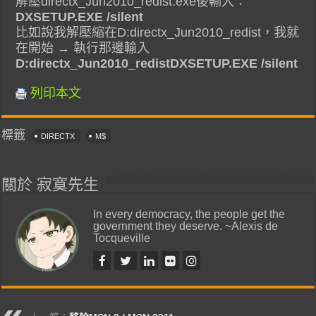
解壓directx_Jun2010_redist.exe後輸入：
DXSETUP.EXE /silent
比如說我解壓縮在D:directx_Jun2010_redist，我就
在開始 → 執行那邊輸入
D:directx_Jun2010_redistDXSETUP.EXE /silent
列印本文
標籤
DIRECTX
M$
關於 寂寞先生
In every democracy, the people get the
government they deserve. ~Alexis de
Tocqueville