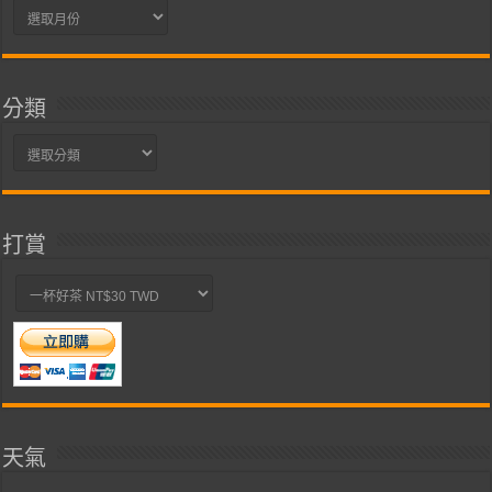
彙
整
分類
分
類
打賞
天氣