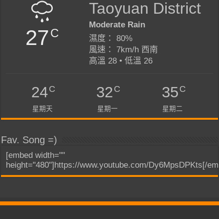
Taoyuan District
Moderate Rain
27
C
濕度： 80%
風速： 7km/h 西南
高溫 28 • 低溫 26
C
C
C
24
32
35
星期天
星期一
星期二
Fav. Song =)
[embed width=""
height="480"]https://www.youtube.com/Dy6MpsDPKts[/em