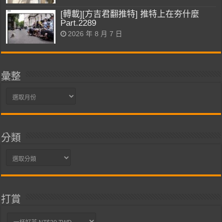
[轉載][方吉君翻推特] 推特上在夯什麼
Part.2289
2026 年 8 月 7 日
彙整
彙
整
分類
分
類
打賞