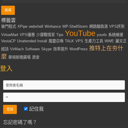
標籤雲
後門程式
XPipe
webshell
Winhance
WP-ShellStorm
網路酸路湯
VPS評測
YouTube
VirtueMart
VPS優惠
少康戰情室
Tips
yourls
系統維運
VestaCP
Unattended Install
魔靈召喚
TALK
VPS
生產力工具
WWE
麗文正
推特上在夯什
經話
VirMach
Software
Skype
效率提升
WordPress
麼
華視新聞廣場
資安
登入
記住我
忘記密碼了嗎？