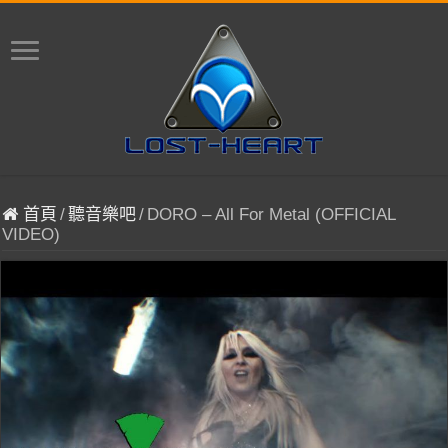
首頁
/
聽音樂吧
/
DORO – All For Metal (OFFICIAL
VIDEO)