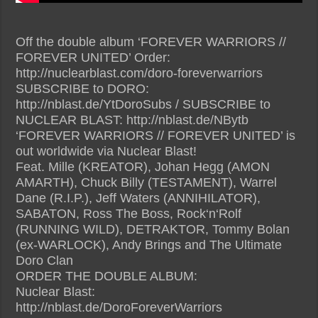
Off the double album ‘FOREVER WARRIORS //
FOREVER UNITED’ Order:
http://nuclearblast.com/doro-foreverwarriors
SUBSCRIBE to DORO:
http://nblast.de/YtDoroSubs / SUBSCRIBE to
NUCLEAR BLAST: http://nblast.de/NBytb
‘FOREVER WARRIORS // FOREVER UNITED’ is
out worldwide via Nuclear Blast!
Feat. Mille (KREATOR), Johan Hegg (AMON
AMARTH), Chuck Billy (TESTAMENT), Warrel
Dane (R.I.P.), Jeff Waters (ANNIHILATOR),
SABATON, Ross The Boss, Rock‘n‘Rolf
(RUNNING WILD), DETRAKTOR, Tommy Bolan
(ex-WARLOCK), Andy Brings and The Ultimate
Doro Clan
ORDER THE DOUBLE ALBUM:
Nuclear Blast:
http://nblast.de/DoroForeverWarriors