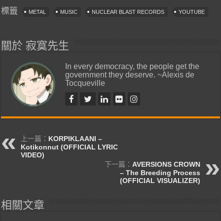
標籤
METAL
MUSIC
NUCLEAR BLAST RECORDS
YOUTUBE
關於 寂寞先生
In every democracy, the people get the
government they deserve. ~Alexis de
Tocqueville
上一篇：
KORPIKLAANI –
Kotikonnut (OFFICIAL LYRIC
VIDEO)
下一篇：
AVERSIONS CROWN
– The Breeding Process
(OFFICIAL VISUALIZER)
相關文章