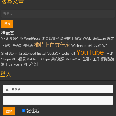
搜尋文章
標籤雲
VPS
魔靈召喚
WordPress
少康戰情室
效率提升
資安
WWE
Software
麗文
推特上在夯什麼
正經話
華視新聞廣場
Winhance
後門程式
WP-
YouTube
ShellStorm
Unattended Install
VestaCP
webshell
TALK
Skype
VPS優惠
VirMach
XPipe
系統維運
VirtueMart
生產力工具
網路酸路
湯
Tips
yourls
VPS評測
登入
記住我