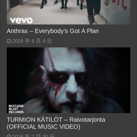
Anthrax – Everybody’s Got A Plan
2026 年 8 月 4 日
TURMION KÄTILÖT – Raivotarjonta
(OFFICIAL MUSIC VIDEO)
2026 年 7 月 30 日