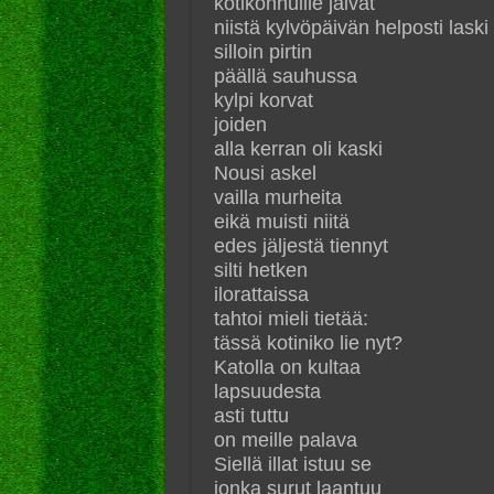
kotikonnuille jäivät
niistä kylvöpäivän helposti laski
silloin pirtin
päällä sauhussa
kylpi korvat
joiden
alla kerran oli kaski
Nousi askel
vailla murheita
eikä muisti niitä
edes jäljestä tiennyt
silti hetken
ilorattaissa
tahtoi mieli tietää:
tässä kotiniko lie nyt?
Katolla on kultaa
lapsuudesta
asti tuttu
on meille palava
Siellä illat istuu se
jonka surut laantuu