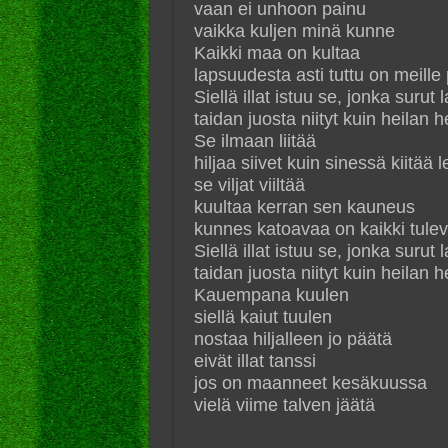
vaan ei unhoon painu
vaikka kuljen minä kunne
Kaikki maa on kultaa
lapsuudesta asti tuttu on meille
Siellä illat istuu se, jonka suru
taidan juosta niityt kuin heilan h
Se ilmaan liitää
hiljaa siivet kuin sinessä kiitää l
se viljat viiltää
kuultaa kerran sen kauneus
kunnes katoavaa on kaikki tule
Siellä illat istuu se, jonka suru
taidan juosta niityt kuin heilan h
Kauempana kuulen
siellä kaiut tuulen
nostaa hiljalleen jo päätä
eivät illat tanssi
jos on maanneet kesäkuussa
vielä viime talven jäätä