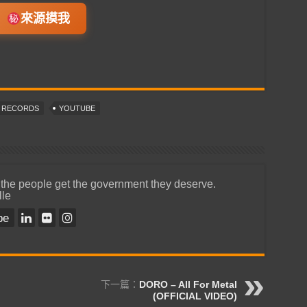
來源摸我
T RECORDS
YOUTUBE
 the people get the government they deserve.
lle
be
下一篇：
DORO – All For Metal
(OFFICIAL VIDEO)