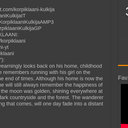
t.com/korpiklaani-kulkija
aniKulkijaIT
/KorpiklaaniKulkijaAMP3
orpiklaaniKulkijaGP
KLAANI:
korpiklaani
i-yt
iklaani
):
yearningly looks back on his home, childhood
e remembers running with his girl on the
Fav
 the end of times. Although his home is now the
he will still always remember the happiness of
e the moon was golden, shining everywhere at
 dark countryside and the forest. The wanderer
ng that comes, will one day fade into a distant