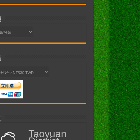
類
賞
氣
Taoyuan