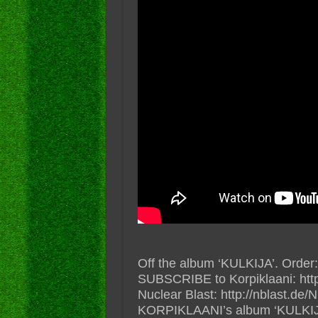
Off the album ‘KULKIJA’. Order: 
SUBSCRIBE to Korpiklaani: htt
Nuclear Blast: http://nblast.de/
KORPIKLAANI’s album ‘KULKIJA’ 