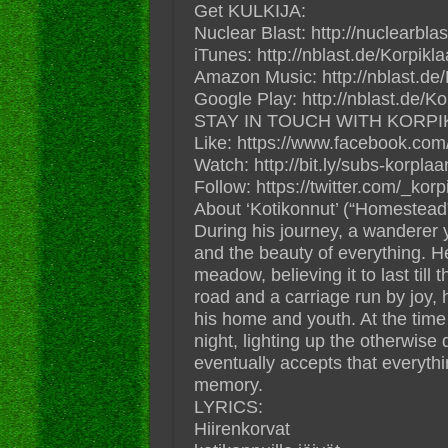
Get KULKIJA:
Nuclear Blast: http://nuclearblas
iTunes: http://nblast.de/Korpikla
Amazon Music: http://nblast.de
Google Play: http://nblast.de/K
STAY IN TOUCH WITH KORPI
Like: https://www.facebook.com/
Watch: http://bit.ly/subs-korplaan
Follow: https://twitter.com/_korp
About ‘Kotikonnut’ (“Homestead”
During his journey, a wanderer 
and the beauty of everything. H
meadow, believing it to last till
road and a carriage run by joy, 
his home and youth. At the tim
night, lighting up the otherwise
eventually accepts that everythi
memory.
LYRICS:
Hiirenkorvat