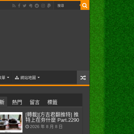
歌單
網站地圖
新
熱門
留言
標籤
[轉載][方吉君翻推特] 推
特上在夯什麼 Part.2290
2026 年 8 月 8 日