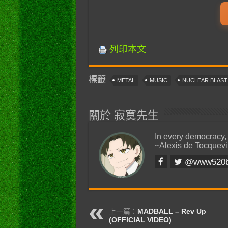
列印本文
標籤
METAL
MUSIC
NUCLEAR BLAS
關於 寂寞先生
In every democracy,
~Alexis de Tocquevi
@www520
上一篇：
MADBALL – Rev Up
(OFFICIAL VIDEO)