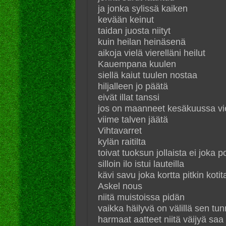
ja jonka sylissä kaiken
kevään keinut
taidan juosta niityt
kuin heilan heinäsenä
aikoja vielä vierelläni heilut
Kauempana kuulen
siellä kaiut tuulen nostaa
hiljalleen jo päätä
eivät illat tanssi
jos on maanneet kesäkuussa vi
viime talven jäätä
Vihtavarret
kylän raitilta
toivat tuoksun jollaista ei joka po
silloin ilo istui lauteilla
kävi savu joka kortta pitkin koti
Askel nous
niitä muistoissa pidän
vaikka häilyvä on välillä sen tu
harmaat aatteet niitä väijyä saa