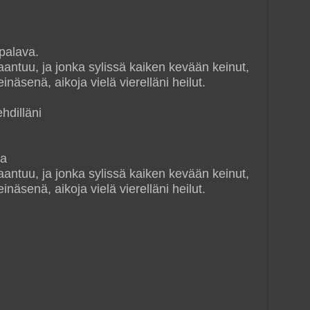
 palava.
t laantuu, ja jonka sylissä kaiken kevään keinut,
einäsenä, aikoja vielä vierelläni heilut.
ehdilläni
va
t laantuu, ja jonka sylissä kaiken kevään keinut,
einäsenä, aikoja vielä vierelläni heilut.