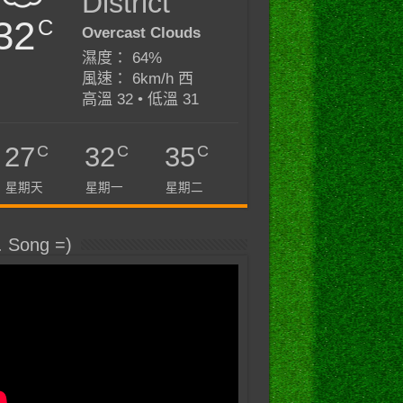
District
32
C
Overcast Clouds
濕度： 64%
風速： 6km/h 西
高溫 32 • 低溫 31
C
C
C
27
32
35
星期天
星期一
星期二
. Song =)