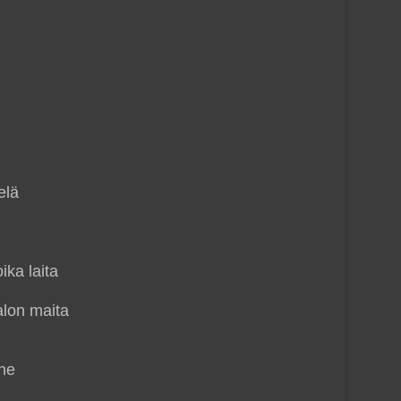
elä
ika laita
talon maita
nne