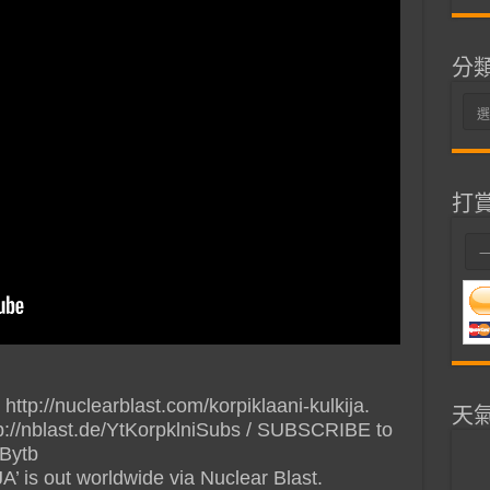
分
分
類
打
http://nuclearblast.com/korpiklaani-kulkija.
天
p://nblast.de/YtKorpklniSubs / SUBSCRIBE to
NBytb
is out worldwide via Nuclear Blast.