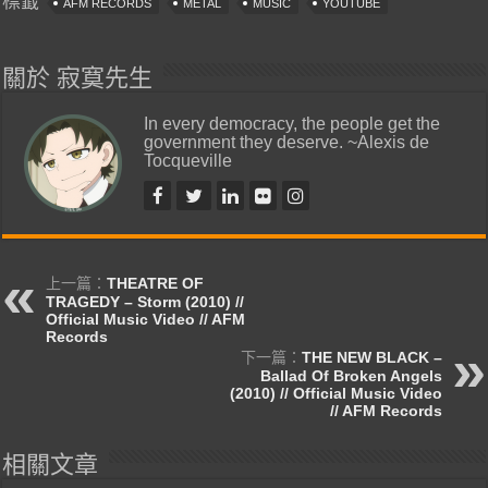
標籤
AFM RECORDS
METAL
MUSIC
YOUTUBE
關於 寂寞先生
In every democracy, the people get the
government they deserve. ~Alexis de
Tocqueville
上一篇：
THEATRE OF
TRAGEDY – Storm (2010) //
Official Music Video // AFM
Records
下一篇：
THE NEW BLACK –
Ballad Of Broken Angels
(2010) // Official Music Video
// AFM Records
相關文章