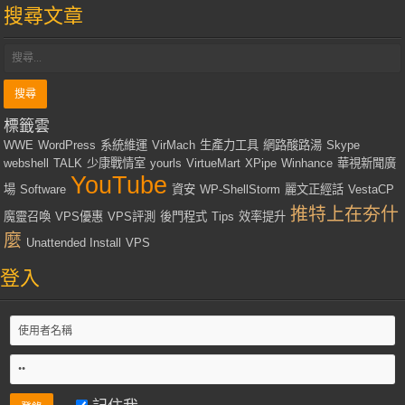
搜尋文章
標籤雲
WWE
WordPress
系統維運
VirMach
生產力工具
網路酸路湯
Skype
webshell
TALK
少康戰情室
yourls
VirtueMart
XPipe
Winhance
華視新聞廣
YouTube
場
Software
資安
WP-ShellStorm
麗文正經話
VestaCP
推特上在夯什
魔靈召喚
VPS優惠
VPS評測
後門程式
Tips
效率提升
麼
Unattended Install
VPS
登入