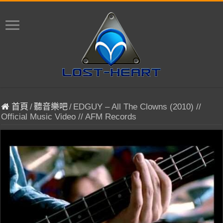
首頁
/
聽音樂吧
/
EDGUY – All The Clowns (2010) //
Official Music Video // AFM Records