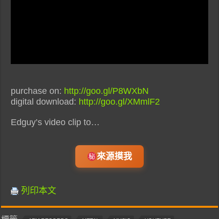
purchase on:
http://goo.gl/P8WXbN
digital download:
http://goo.gl/XMmlF2
Edguy’s video clip to…
來源摸我
列印本文