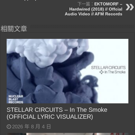
下一篇：
EKTOMORF –
Hardwired (2018) // Offcial
Audio Video // AFM Records
相關文章
STELLAR CIRCUITS – In The Smoke
(OFFICIAL LYRIC VISUALIZER)
2026 年 8 月 4 日