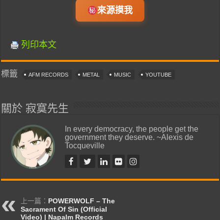
來源摸我
列印本文
標籤
AFM RECORDS
METAL
MUSIC
YOUTUBE
關於 寂寞先生
In every democracy, the people get the
government they deserve. ~Alexis de
Tocqueville
上一篇：
POWERWOLF – The
Sacrament Of Sin (Official
Video) | Napalm Records