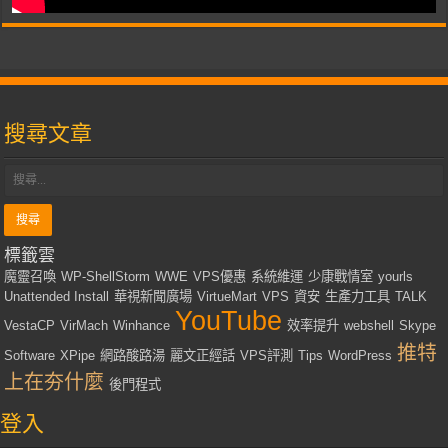
搜尋文章
標籤雲
魔靈召喚
WP-ShellStorm
WWE
VPS優惠
系統維運
少康戰情室
yourls
Unattended Install
華視新聞廣場
VirtueMart
VPS
資安
生產力工具
TALK
YouTube
VestaCP
VirMach
Winhance
效率提升
webshell
Skype
推特
Software
XPipe
網路酸路湯
麗文正經話
VPS評測
Tips
WordPress
上在夯什麼
後門程式
登入