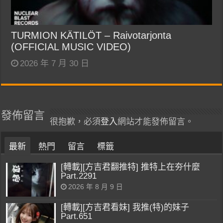
TURMION KÄTILÖT – Raivotarjonta
(OFFICIAL MUSIC VIDEO)
2026 年 7 月 30 日
發佈留言
很抱歉，必須
登入
網站才能發佈留言。
最新
熱門
留言
標籤
[轉載][方吉君翻推特] 推特上在夯什麼
Part.2291
2026 年 8 月 9 日
[轉載][方吉君看妹] 我推(特)的妹子
Part.651