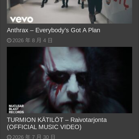
Anthrax – Everybody’s Got A Plan
2026 年 8 月 4 日
TURMION KÄTILÖT – Raivotarjonta
(OFFICIAL MUSIC VIDEO)
2026 年 7 月 30 日