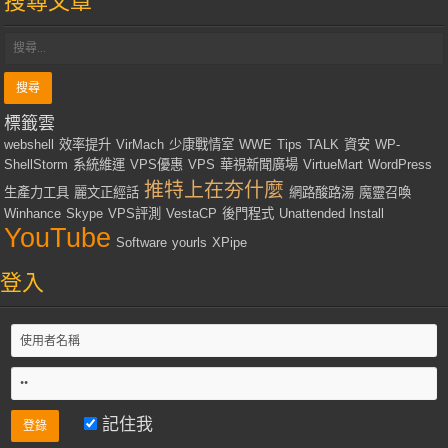
搜尋文章
標籤雲
webshell
效率提升
VirMach
少康戰情室
WWE
Tips
TALK
資安
WP-
ShellStorm
系統維運
VPS優惠
VPS
華視新聞廣場
VirtueMart
WordPress
推特上在夯什麼
生產力工具
麗文正經話
網路酸路湯
魔靈召喚
Winhance
Skype
VPS評測
VestaCP
後門程式
Unattended Install
YouTube
Software
yourls
XPipe
登入
記住我