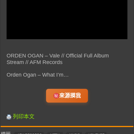
ORDEN OGAN – Vale // Official Full Album
Stream // AFM Records
Orden Ogan – What I’m…
來源摸我
列印本文