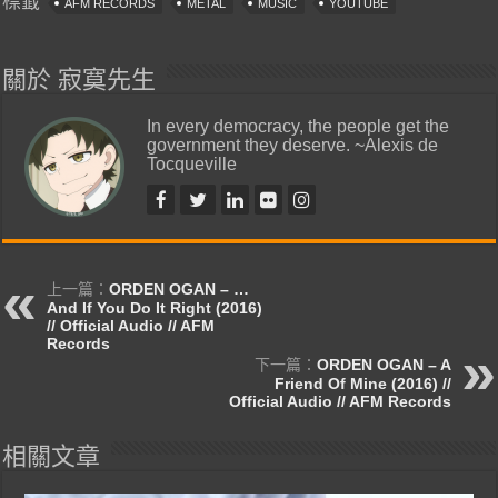
標籤
AFM RECORDS
METAL
MUSIC
YOUTUBE
關於 寂寞先生
In every democracy, the people get the
government they deserve. ~Alexis de
Tocqueville
上一篇：
ORDEN OGAN – …
And If You Do It Right (2016)
// Official Audio // AFM
Records
下一篇：
ORDEN OGAN – A
Friend Of Mine (2016) //
Official Audio // AFM Records
相關文章