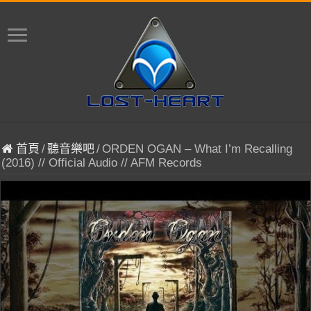
首頁
/
聽音樂吧
/
ORDEN OGAN – What I’m Recalling
(2016) // Official Audio // AFM Records