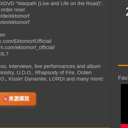
D/DVD “Warpath (Live and Life on the Road)”,
 order now!
e/de/ektomorf
e/en/ektomorf
com
.com/EktomorfOfficial/
m.com/ektomorf_official/
J3L7
deos, interviews, live performances and album
Ministry, U.D.O., Rhapsody of Fire, Orden
Fav
B.O., Kissin’ Dynamite, LORDI and many more!
來源摸我