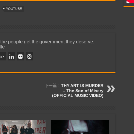
YOUTUBE
 the people get the government they deserve.
lle
be
下一篇：
THY ART IS MURDER
– The Son of Misery
(OFFICIAL MUSIC VIDEO)