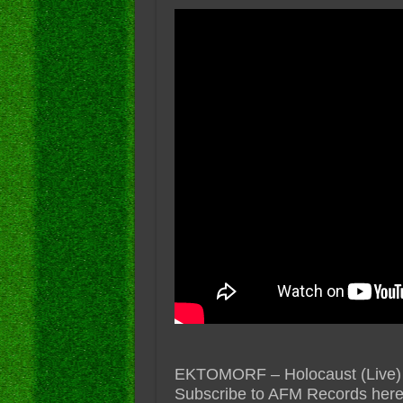
EKTOMORF – Holocaust (Live) //
Subscribe to AFM Records here: