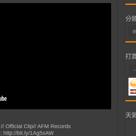
分
分
類
打
天
 Official Clip// AFM Records
 http://bit.ly/1Ag5sAW