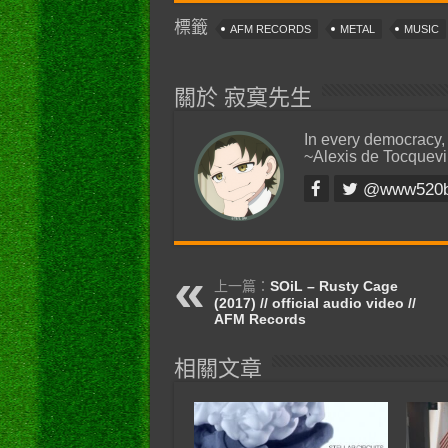
標籤
AFM RECORDS
METAL
MUSIC
關於 寂寞先生
In every democracy,
~Alexis de Tocquevi
@www520
上一篇：
SOiL – Rusty Cage
(2017) // official audio video //
AFM Records
相關文章