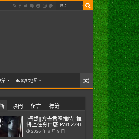
歌單
網站地圖
新
熱門
留言
標籤
[轉載][方吉君翻推特] 推
特上在夯什麼 Part.2291
2026 年 8 月 9 日