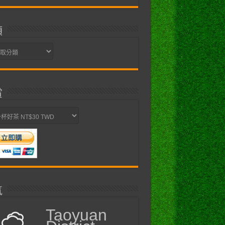
類
賞
氣
Taoyuan