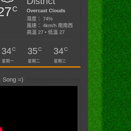
District
27
C
Overcast Clouds
濕度： 74%
風速： 4km/h 南南西
高溫 27 • 低溫 27
C
C
C
34
35
34
星期一
星期二
星期三
. Song =)