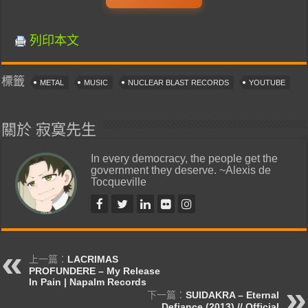
列印本文
標籤
METAL
MUSIC
NUCLEAR BLAST RECORDS
YOUTUBE
關於 寂寞先生
In every democracy, the people get the
government they deserve. ~Alexis de
Tocqueville
上一篇：
LACRIMAS
PROFUNDERE – My Release
In Pain | Napalm Records
下一篇：
SUIDAKRA – Eternal
Defiance (2013) // Official