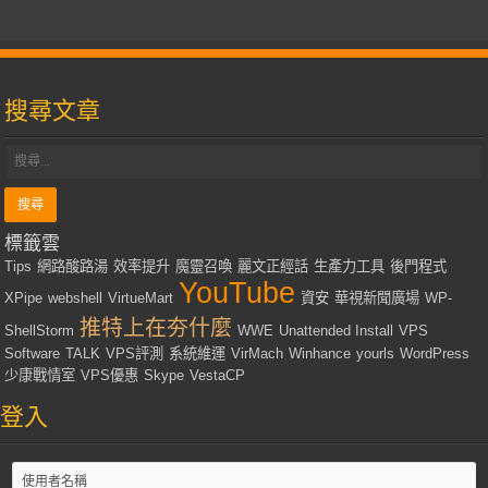
搜尋文章
標籤雲
Tips
網路酸路湯
效率提升
魔靈召喚
麗文正經話
生產力工具
後門程式
YouTube
XPipe
webshell
VirtueMart
資安
華視新聞廣場
WP-
推特上在夯什麼
ShellStorm
WWE
Unattended Install
VPS
Software
TALK
VPS評測
系統維運
VirMach
Winhance
yourls
WordPress
少康戰情室
VPS優惠
Skype
VestaCP
登入