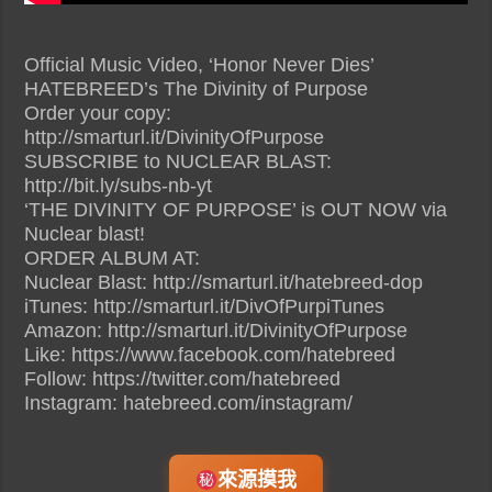
Official Music Video, ‘Honor Never Dies’
HATEBREED’s The Divinity of Purpose
Order your copy:
http://smarturl.it/DivinityOfPurpose
SUBSCRIBE to NUCLEAR BLAST:
http://bit.ly/subs-nb-yt
‘THE DIVINITY OF PURPOSE’ is OUT NOW via
Nuclear blast!
ORDER ALBUM AT:
Nuclear Blast: http://smarturl.it/hatebreed-dop
iTunes: http://smarturl.it/DivOfPurpiTunes
Amazon: http://smarturl.it/DivinityOfPurpose
Like: https://www.facebook.com/hatebreed
Follow: https://twitter.com/hatebreed
Instagram: hatebreed.com/instagram/
來源摸我