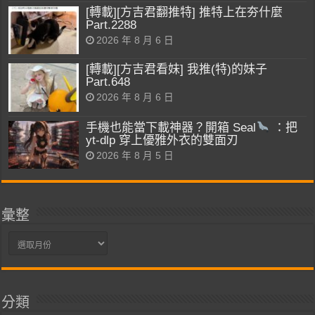
[轉載][方吉君翻推特] 推特上在夯什麼
Part.2288
2026 年 8 月 6 日
[轉載][方吉君看妹] 我推(特)的妹子
Part.648
2026 年 8 月 6 日
手機也能當下載神器？開箱 Seal
：把
yt-dlp 穿上優雅外衣的雙面刃
2026 年 8 月 5 日
彙整
彙
整
分類