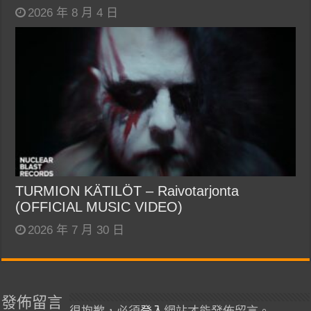
2026 年 8 月 4 日
TURMION KÄTILÖT – Raivotarjonta
(OFFICIAL MUSIC VIDEO)
2026 年 7 月 30 日
發佈留言