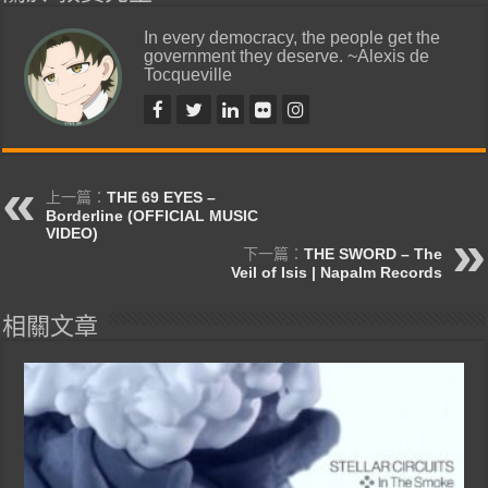
In every democracy, the people get the
government they deserve. ~Alexis de
Tocqueville
上一篇：
THE 69 EYES –
Borderline (OFFICIAL MUSIC
VIDEO)
下一篇：
THE SWORD – The
Veil of Isis | Napalm Records
相關文章