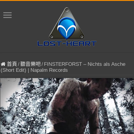
首頁
/
聽音樂吧
/
FINSTERFORST – Nichts als Asche
(Short Edit) | Napalm Records