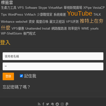
標籤雲
生產力工具
VPS
Software
Skype
VirtueMart
華視新聞廣場
XPipe
VestaCP
YouTube
Tips
WordPress
VirMach
少康戰情室
系統維運
TALK
推特上在夯
Winhance
webshell
資安
魔靈召喚
麗文正經話
VPS評測
什麼
VPS優惠
Unattended Install
網路酸路湯
效率提升
WWE
yourls
WP-ShellStorm
後門程式
登入
記住我
忘記密碼了嗎？