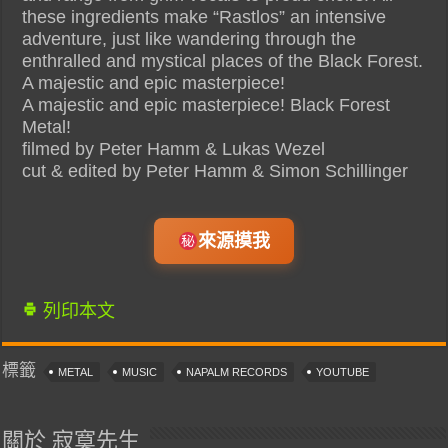
these ingredients make “Rastlos” an intensive
adventure, just like wandering through the
enthralled and mystical places of the Black Forest.
A majestic and epic masterpiece!
A majestic and epic masterpiece! Black Forest
Metal!
filmed by Peter Hamm & Lukas Wezel
cut & edited by Peter Hamm & Simon Schillinger
來源摸我
列印本文
標籤
METAL
MUSIC
NAPALM RECORDS
YOUTUBE
關於 寂寞先生