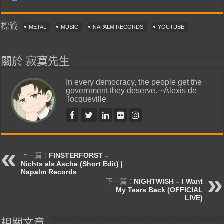
標籤
METAL
MUSIC
NAPALM RECORDS
YOUTUBE
關於 寂寞先生
In every democracy, the people get the
government they deserve. ~Alexis de
Tocqueville
上一篇：
FINSTERFORST –
Nichts als Asche (Short Edit) |
Napalm Records
下一篇：
NIGHTWISH – I Want
My Tears Back (OFFICIAL
LIVE)
相關文章