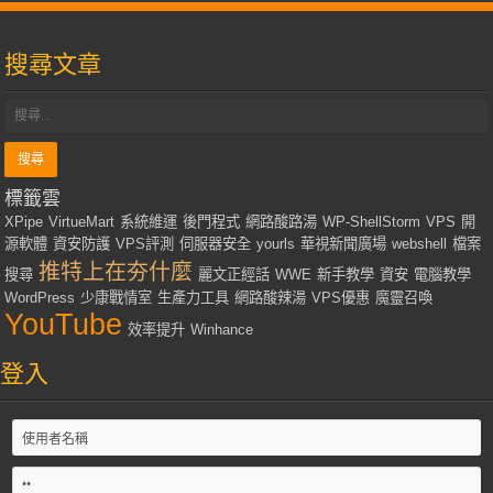
搜尋文章
標籤雲
XPipe
VirtueMart
系統維運
後門程式
網路酸路湯
WP-ShellStorm
VPS
開
源軟體
資安防護
VPS評測
伺服器安全
yourls
華視新聞廣場
webshell
檔案
推特上在夯什麼
搜尋
麗文正經話
WWE
新手教學
資安
電腦教學
WordPress
少康戰情室
生產力工具
網路酸辣湯
VPS優惠
魔靈召喚
YouTube
效率提升
Winhance
登入