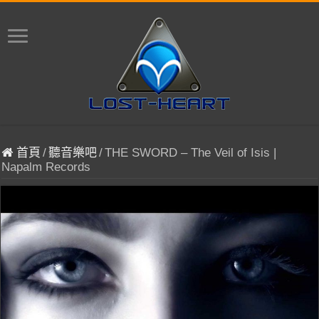
首頁
/
聽音樂吧
/
THE SWORD – The Veil of Isis |
Napalm Records