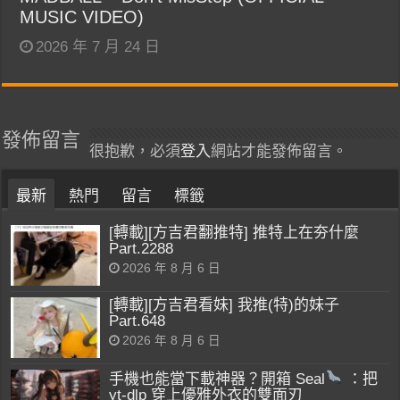
MUSIC VIDEO)
2026 年 7 月 24 日
發佈留言
很抱歉，必須
登入
網站才能發佈留言。
最新
熱門
留言
標籤
[轉載][方吉君翻推特] 推特上在夯什麼
Part.2288
2026 年 8 月 6 日
[轉載][方吉君看妹] 我推(特)的妹子
Part.648
2026 年 8 月 6 日
手機也能當下載神器？開箱 Seal
：把
yt-dlp 穿上優雅外衣的雙面刃