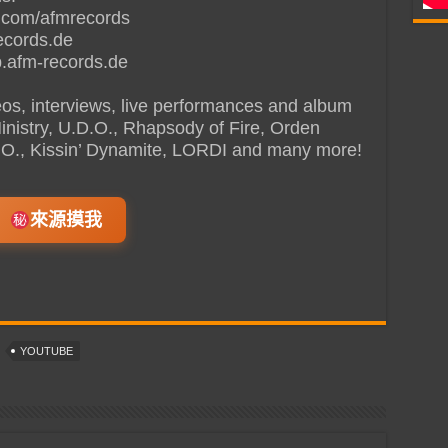
.com/afmrecords
ecords.de
.afm-records.de
deos, interviews, live performances and album
Ministry, U.D.O., Rhapsody of Fire, Orden
B.O., Kissin’ Dynamite, LORDI and many more!
來源摸我
YOUTUBE