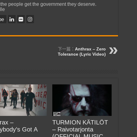
 the people get the government they deserve.
lle
be
下一篇：
Anthrax – Zero
Tolerance (Lyric Video)
rax –
TURMION KÄTILÖT
ybody’s Got A
– Raivotarjonta
(OFFICIAL MUSIC