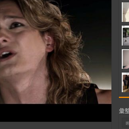
彙
彙
整