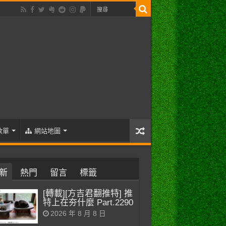
歌單
網站地圖
新
熱門
留言
標籤
[轉載][方吉君翻推特] 推
特上在夯什麼 Part.2290
2026 年 8 月 8 日