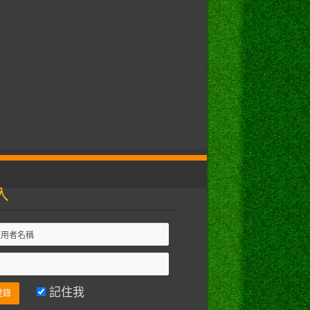
入
記住我