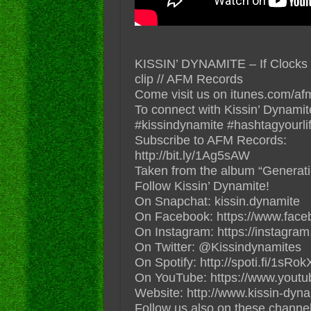
KISSIN’ DYNAMITE – If Clocks W
clip // AFM Records
Come visit us on itunes.com/a
To connect with Kissin’ Dynamit
#‎kissindynamite‬ ‪#‎hashtagyourli
Subscribe to AFM Records:
http://bit.ly/1Ag5sAW
Taken from the album “Generati
Follow Kissin’ Dynamite!
On Snapchat: kissin.dynamite
On Facebook: https://www.face
On Instagram: https://instagra
On Twitter: @Kissindynamites
On Spotify: http://spoti.fi/1sRo
On YouTube: https://www.youtu
Website: http://www.kissin-dyna
Follow us also on these channel