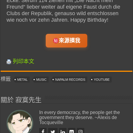
Ecke. Serum 114 ziehen mit „Die Nacht mein
Freund“ lieber weiter auf eigene Faust durch die
Clubs der Republik, genauso wild entschlossen
wie noch vor zehn Jahren. Happy Birthday!
來源摸我
列印本文
標籤
METAL
MUSIC
NAPALM RECORDS
YOUTUBE
關於 寂寞先生
In every democracy, the people get the
government they deserve. ~Alexis de
Tocqueville