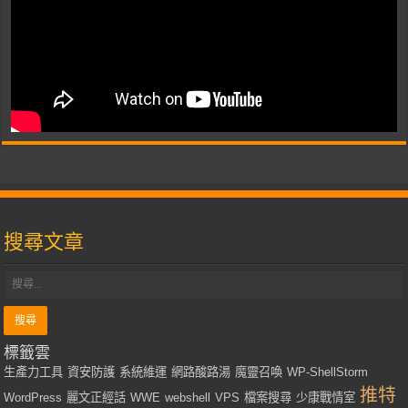
搜尋文章
標籤雲
生產力工具
資安防護
系統維運
網路酸路湯
魔靈召喚
WP-ShellStorm
推特
WordPress
麗文正經話
WWE
webshell
VPS
檔案搜尋
少康戰情室