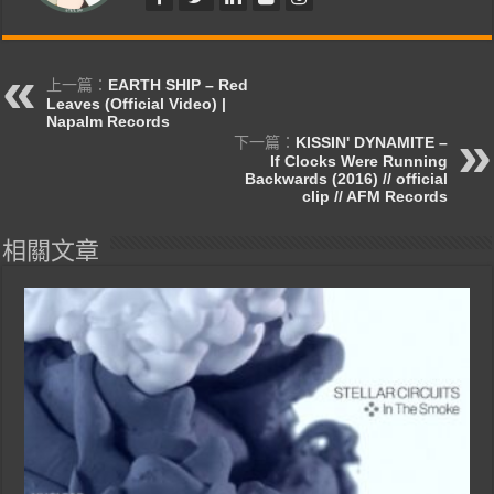
上一篇：
EARTH SHIP – Red
Leaves (Official Video) |
Napalm Records
下一篇：
KISSIN' DYNAMITE –
If Clocks Were Running
Backwards (2016) // official
clip // AFM Records
相關文章