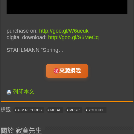
purchase on:
http://goo.gl/W6ueuk
digital download:
http://goo.gl/S6MeCq
STAHLMANN “Spring…
來源摸我
列印本文
標籤
AFM RECORDS
METAL
MUSIC
YOUTUBE
關於 寂寞先生