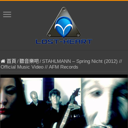
首頁
/
聽音樂吧
/
STAHLMANN – Spring Nicht (2012) //
Official Music Video // AFM Records