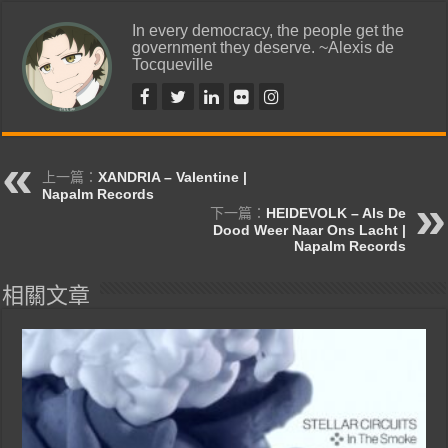
In every democracy, the people get the
government they deserve. ~Alexis de
Tocqueville
上一篇：
XANDRIA – Valentine |
Napalm Records
下一篇：
HEIDEVOLK – Als De
Dood Weer Naar Ons Lacht |
Napalm Records
相關文章