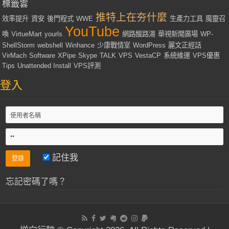
標籤雲
推特上在夯什麼
效率提升
資安
後門程式
WWE
生產力工具
魔靈召
YouTube
喚
VirtueMart
yourls
網路酸路湯
華視新聞廣場
WP-
ShellStorm
webshell
Winhance
少康戰情室
WordPress
麗文正經話
VirMach
Software
XPipe
Skype
TALK
VPS
VestaCP
系統維運
VPS優惠
Tips
Unattended Install
VPS評測
登入
記住我
忘記密碼了嗎？