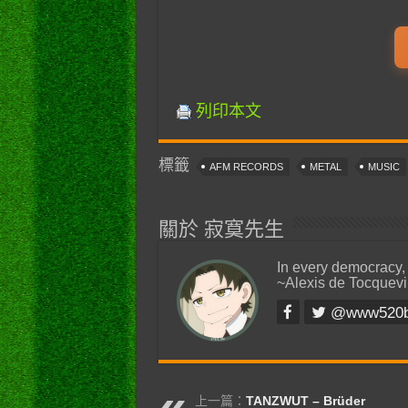
列印本文
標籤
AFM RECORDS
METAL
MUSIC
關於 寂寞先生
In every democracy,
~Alexis de Tocquevi
@www520
上一篇：
TANZWUT – Brüder