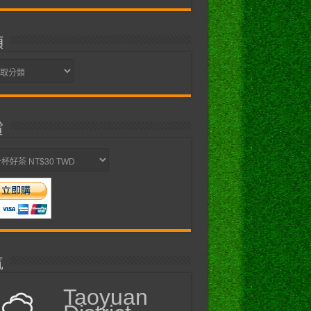
類
賞
氣
Taoyuan