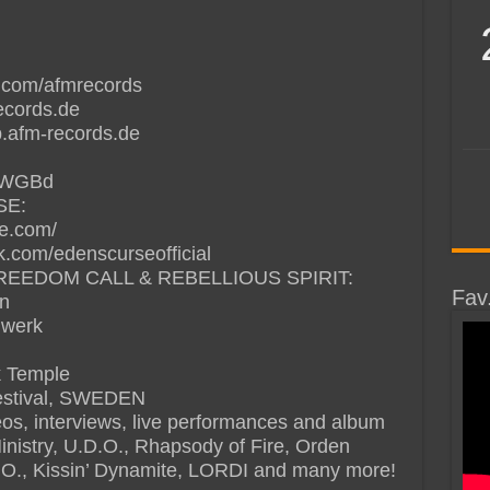
.com/afmrecords
ecords.de
.afm-records.de
9SWGBd
SE:
e.com/
.com/edenscurseofficial
FREEDOM CALL & REBELLIOUS SPIRIT:
Fav
en
nwerk
k Temple
estival, SWEDEN
deos, interviews, live performances and album
Ministry, U.D.O., Rhapsody of Fire, Orden
B.O., Kissin’ Dynamite, LORDI and many more!