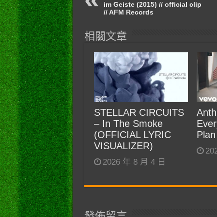
im Geiste (2015) // official clip
// AFM Records
相關文章
STELLAR CIRCUITS
Anth
– In The Smoke
Ever
(OFFICIAL LYRIC
Plan
VISUALIZER)
20
2026 年 8 月 4 日
發佈留言