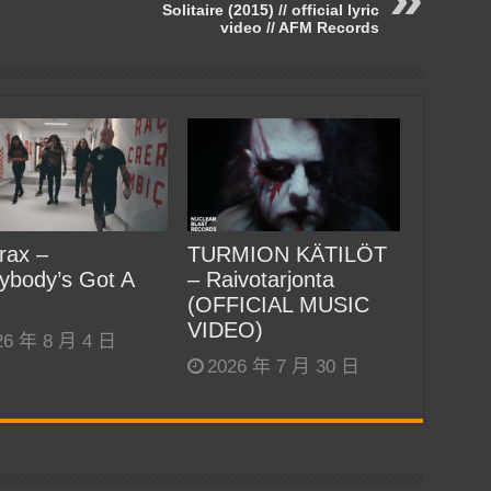
Solitaire (2015) // official lyric
video // AFM Records
rax –
TURMION KÄTILÖT
ybody’s Got A
– Raivotarjonta
(OFFICIAL MUSIC
VIDEO)
26 年 8 月 4 日
2026 年 7 月 30 日