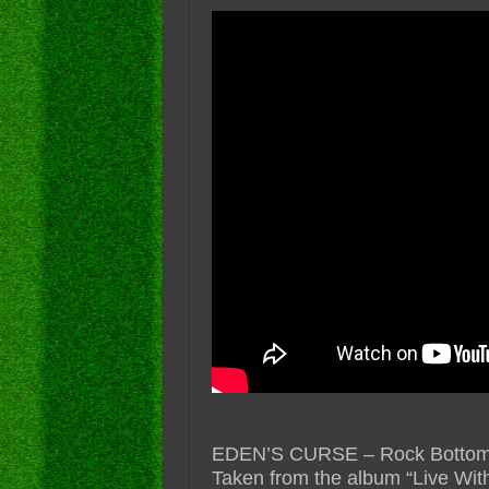
EDEN’S CURSE – Rock Bottom (20
Taken from the album “Live Wit