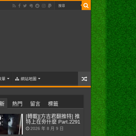
歌單
網站地圖
新
熱門
留言
標籤
[轉載][方吉君翻推特] 推
特上在夯什麼 Part.2291
2026 年 8 月 9 日