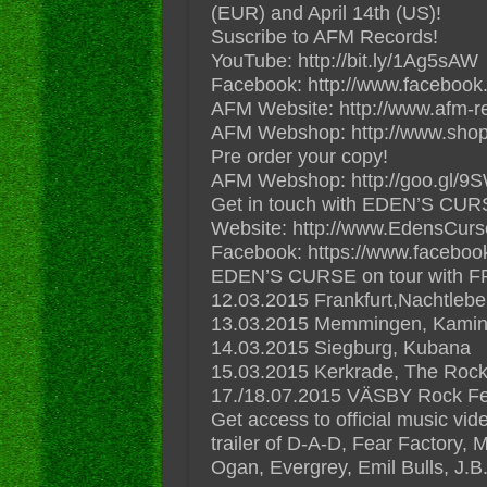
(EUR) and April 14th (US)!
Suscribe to AFM Records!
YouTube: http://bit.ly/1Ag5sAW
Facebook: http://www.facebook
AFM Website: http://www.afm-r
AFM Webshop: http://www.shop
Pre order your copy!
AFM Webshop: http://goo.gl/
Get in touch with EDEN’S CUR
Website: http://www.EdensCurs
Facebook: https://www.facebook
EDEN’S CURSE on tour with 
12.03.2015 Frankfurt,Nachtleb
13.03.2015 Memmingen, Kami
14.03.2015 Siegburg, Kubana
15.03.2015 Kerkrade, The Roc
17./18.07.2015 VÄSBY Rock F
Get access to official music vi
trailer of D-A-D, Fear Factory, 
Ogan, Evergrey, Emil Bulls, J.