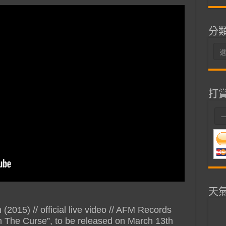
分
分
類
打
天
15) // official live video // AFM Records
h The Curse”, to be released on March 13th