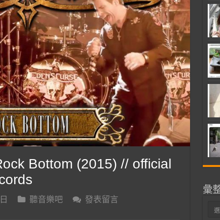
k Bottom (2015) // official
ecords
彙
 日
聽音樂吧
發表留言
彙
整