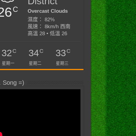
District
26
C
Overcast Clouds
濕度： 82%
風速： 8km/h 西南
高溫 28 • 低溫 26
C
C
C
32
34
33
星期一
星期二
星期三
. Song =)