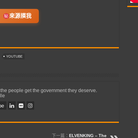
來源摸我
YOUTUBE
 the people get the government they deserve.
lle
be
下一篇：
ELVENKING – The