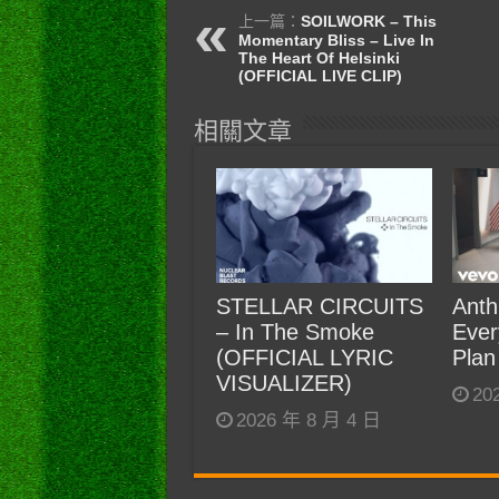
上一篇：
SOILWORK – This
Momentary Bliss – Live In
The Heart Of Helsinki
(OFFICIAL LIVE CLIP)
相關文章
STELLAR CIRCUITS
Anth
– In The Smoke
Ever
(OFFICIAL LYRIC
Plan
VISUALIZER)
20
2026 年 8 月 4 日