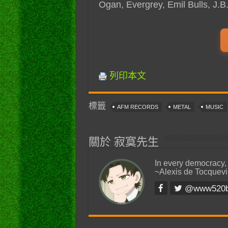
Ogan, Evergrey, Emil Bulls, J.
列印本文
標籤
AFM RECORDS
METAL
MUSIC
關於 寂寞先生
In every democracy,
~Alexis de Tocquevi
@www520