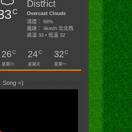
District
33
C
Overcast Clouds
濕度： 68%
風速： 4km/h 北北西
高溫 33 • 低溫 32
C
C
C
26
24
32
星期六
星期天
星期一
. Song =)