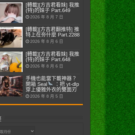
[轉載][方吉君看妹] 我推
(特)的妹子 Part.649
2026 年 8 月 7 日
[轉載][方吉君翻推特] 推
特上在夯什麼 Part.2288
2026 年 8 月 6 日
[轉載][方吉君看妹] 我推
(特)的妹子 Part.648
2026 年 8 月 6 日
手機也能當下載神器？
開箱 Seal
：把 yt-dlp
穿上優雅外衣的雙面刃
2026 年 8 月 5 日
整