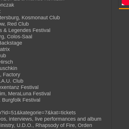
onczak
:
etersburg, Kosmonaut Club
ow, Red Club
ls & Legendes Festival
rg, Colos-Saal
 Backstage
atrix
lub
Hirsch
Puschkin
, Factory
.A.U. Club
xentanz Festival
im, MeraLuna Festival
Burgfolk Festival
hp?id=51&kategorie=7&kat=tickets
deos, interviews, live performances and album
Ministry, U.D.O., Rhapsody of Fire, Orden