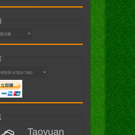
類
賞
氣
Taoyuan