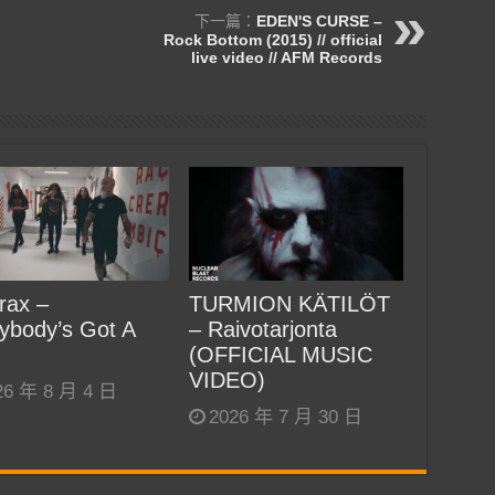
下一篇：
EDEN'S CURSE –
Rock Bottom (2015) // official
live video // AFM Records
rax –
TURMION KÄTILÖT
ybody’s Got A
– Raivotarjonta
(OFFICIAL MUSIC
VIDEO)
26 年 8 月 4 日
2026 年 7 月 30 日