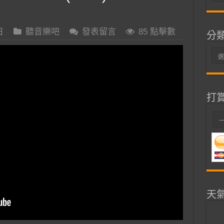
整
日
聽音樂吧
發表留言
85 點擊數
分
分
類
打
天