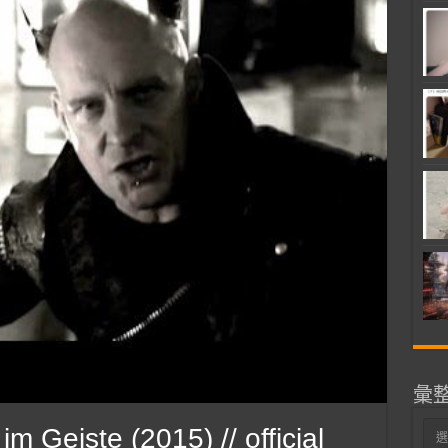
彙
彙
 Geiste (2015) // official