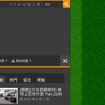
歌單
網站地圖
新
熱門
留言
標籤
[轉載][方吉君翻推特] 推
特上在夯什麼 Part.2289
2026 年 8 月 7 日