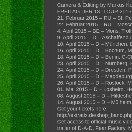
Camera & Editing by Markus K
FREITAG DER 13.-TOUR 2015
21. Februar 2015 – RU – St. P
22. Februar 2015 – RU – Mosc
4. April 2015 – BE – Mons, Trol
9. April 2015 – D – Aschaffenbu
10. April 2015 – D – München,
16. April 2015 – D – Bochum, M
18. April 2015 – D – Berlin, C-C
23. April 2015 – D – Nürnberg, 
24. April 2015 – D – Dresden, 
25. April 2015 – D – Magdeburg
26. April 2015 – D – Rostock, M
01. Mai 2015 – D – Losheim, He
08. August 2015 – D – Hildeshe
14. August 2015 – D – Mülheim, 
Get your tickets here:
http://extratix.de/shop_band.p
Get access to official music vi
trailer of D-A-D, Fear Factory, 