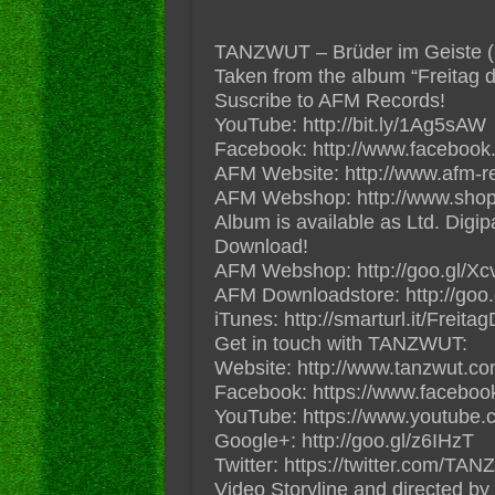
TANZWUT – Brüder im Geiste (201
Taken from the album “Freitag d
Suscribe to AFM Records!
YouTube: http://bit.ly/1Ag5sAW
Facebook: http://www.facebook
AFM Website: http://www.afm-r
AFM Webshop: http://www.shop
Album is available as Ltd. Digip
Download!
AFM Webshop: http://goo.gl/X
AFM Downloadstore: http://goo
iTunes: http://smarturl.it/Freit
Get in touch with TANZWUT:
Website: http://www.tanzwut.co
Facebook: https://www.facebo
YouTube: https://www.youtube.
Google+: http://goo.gl/z6IHzT
Twitter: https://twitter.com/TAN
Video Storyline and directed 