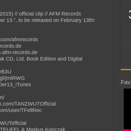
5) // official clip // AFM Records
er 13.”, to be released on February 13th!
.com/afmrecords
ecords.de
.afm-records.de
ak CD, Ltd. Book Edition and Digital
cvB3U
.gl/jmiRWG
Fav
agDer13_iTunes
m/
ok.com/TANZWUTOfficial
com/user/TFellRec
ZWUTofficial
by TEUFEL & Markus Konczak