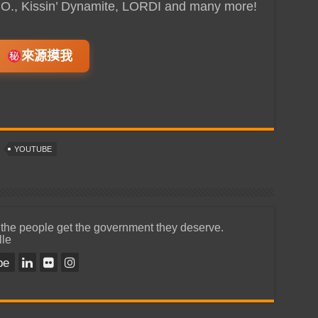
B.O., Kissin’ Dynamite, LORDI and many more!
來源摸我
YOUTUBE
 the people get the government they deserve.
lle
be