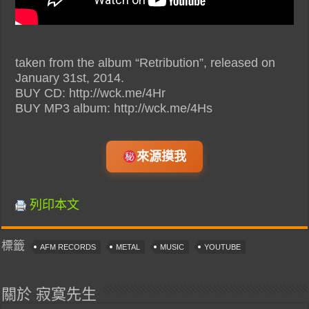
taken from the album “Retribution”, released on
January 31st, 2014.
BUY CD: http://wck.me/4Hr
BUY MP3 album: http://wck.me/4Hs
來源摸我
列印本文
標籤
AFM RECORDS
METAL
MUSIC
YOUTUBE
關於 寂寞先生