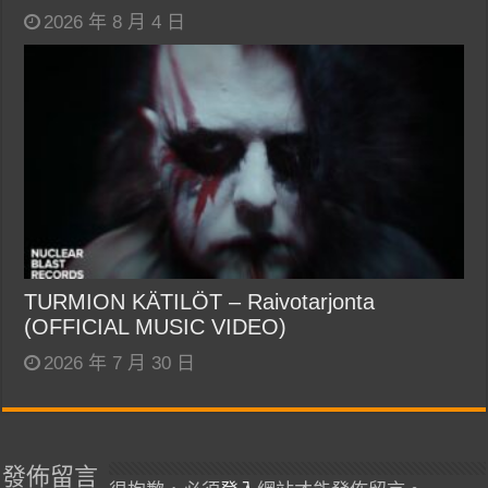
2026 年 8 月 4 日
TURMION KÄTILÖT – Raivotarjonta
(OFFICIAL MUSIC VIDEO)
2026 年 7 月 30 日
發佈留言