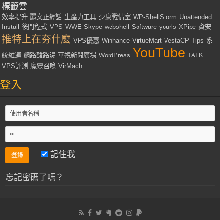
標籤雲
效率提升
麗文正經話
生產力工具
少康戰情室
WP-ShellStorm
Unattended
Install
後門程式
VPS
WWE
Skype
webshell
Software
yourls
XPipe
資安
推特上在夯什麼
VPS優惠
Winhance
VirtueMart
VestaCP
Tips
系
YouTube
統維運
網路酸路湯
華視新聞廣場
WordPress
TALK
VPS評測
魔靈召喚
VirMach
登入
記住我
忘記密碼了嗎？