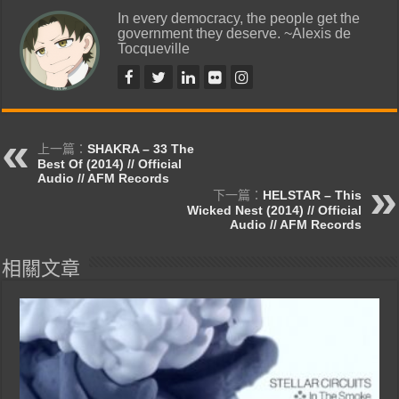
In every democracy, the people get the
government they deserve. ~Alexis de
Tocqueville
上一篇：
SHAKRA – 33 The
Best Of (2014) // Official
Audio // AFM Records
下一篇：
HELSTAR – This
Wicked Nest (2014) // Official
Audio // AFM Records
相關文章