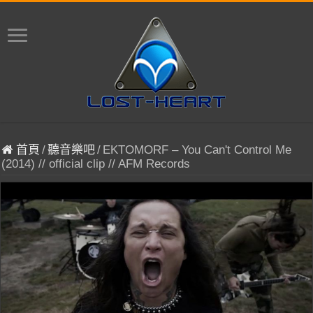
首頁
/
聽音樂吧
/
EKTOMORF – You Can't Control Me
(2014) // official clip // AFM Records