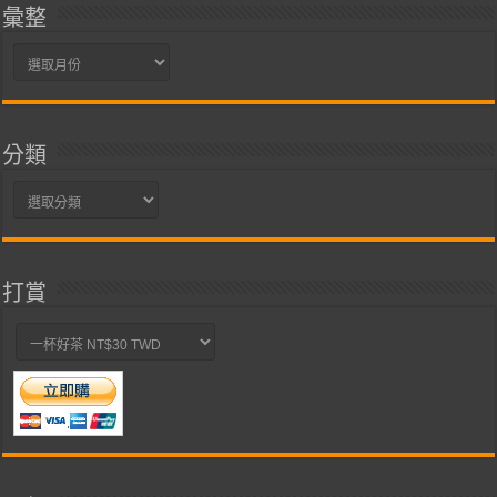
彙整
彙
整
分類
分
類
打賞