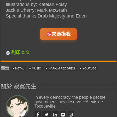
Illustrations by: Katelan Foisy
Jackie Cherry: Mark McGrath
Special thanks Drab Majesty and Eden
來源摸我
列印本文
標籤
METAL
MUSIC
NAPALM RECORDS
YOUTUBE
關於 寂寞先生
In every democracy, the people get the
government they deserve. ~Alexis de
Tocqueville