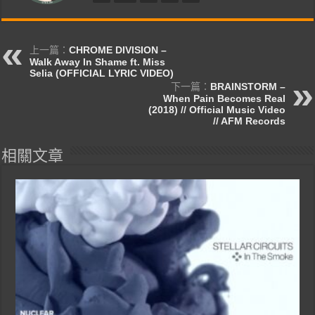
上一篇：
CHROME DIVISION –
Walk Away In Shame ft. Miss
Selia (OFFICIAL LYRIC VIDEO)
下一篇：
BRAINSTORM –
When Pain Becomes Real
(2018) // Official Music Video
// AFM Records
相關文章